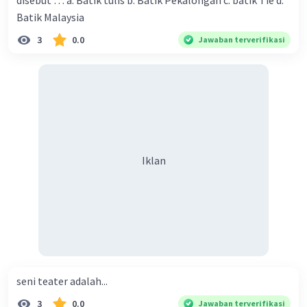
disebut … a. Batik tulis b. Batik Pekalongan c. batik Tie d.
2. Tatakan gelas
Batik Malaysia
3. Kalendar kayu
3
0.0
Jawaban terverifikasi
4. Alat makan
5. Vas bunga
6. Tempat tidur
7. Cermin hias
8. Standing hanger
9. Backdrop lamaran atau pernikahan
10. Name signage
11. Meja akar kayu jati
Iklan
12. Tempat menyimpan roti
·
0.0
(
0
)
Balas
Beri Rating
seni teater adalah...
3
0.0
Jawaban terverifikasi