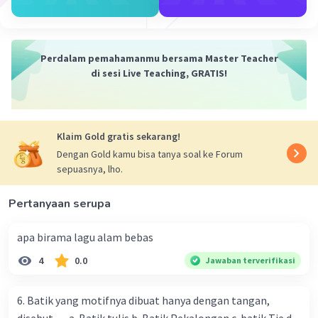
Kecapi
Stik drum
Perdalam pemahamanmu bersama Master Teacher
di sesi Live Teaching, GRATIS!
Baik terimakasih telah membaca jawaban saya
Mohon maaf jika ada kesalahan dalam jawabnya
ini, saya harap anda mendapat kan nilai yang
memuaskan.
Klaim Gold gratis sekarang!
Dengan Gold kamu bisa tanya soal ke Forum
·
5.0
(
1
)
Balas
Beri Rating
sepuasnya, lho.
Pertanyaan serupa
Putu N
Level 100
12 Oktober 2023 13:10
apa birama lagu alam bebas
Jawaban terverifikasi
4
0.0
Jawaban terverifikasi
Produk jadi yang terbuat dari kayu adalah sebagai
Iklan
berikut:
6. Batik yang motifnya dibuat hanya dengan tangan,
1. Lampu meja atau lampu hias