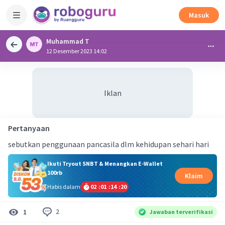
Masuk
Muhammad T
12 Desember 2023 14:02
Iklan
Pertanyaan
sebutkan penggunaan pancasila dlm kehidupan sehari hari
Ikuti Tryout SNBT & Menangkan E-Wallet
100rb
Klaim
Habis dalam
02
:
01
:
14
:
20
2
1
Jawaban terverifikasi