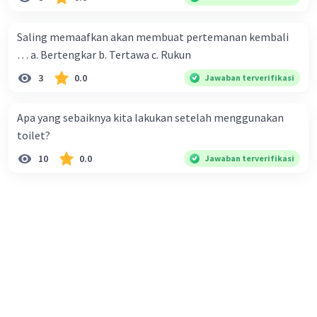
·
5.0
(
1
)
Balas
Beri Rating
Saling memaafkan akan membuat pertemanan kembali
… a. Bertengkar b. Tertawa c. Rukun
3
0.0
Jawaban terverifikasi
Kevin L
Gold
Level 87
13 Desember 2023 06:43
Apa yang sebaiknya kita lakukan setelah menggunakan
Jawaban terverifikasi
toilet?
Penjelasan:
Pancasila adalah dasar negara Indonesia yang memiliki
Iklan
10
0.0
Jawaban terverifikasi
lima prinsip yaitu Ketuhanan Yang Maha Esa,
Kemanusiaan yang Adil dan Beradab, Persatuan
Indonesia, Kerakyatan yang Dipimpin oleh Hikmat
Kebijaksanaan dalam Permusyawaratan/Perwakilan, dan
Keadilan Sosial bagi Seluruh Rakyat Indonesia.
Penggunaan Pancasila dalam kehidupan sehari-hari
sangat penting untuk membangun masyarakat yang
harmonis dan berkeadilan.
Jawaban:
Penggunaan Pancasila dalam kehidupan sehari-hari