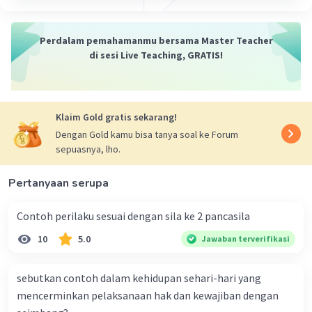
Penerapan sila ketiga Pancasila
Melaksanakan upacara bendera di sekolah
Perdalam pemahamanmu bersama Master Teacher
dengan khidmat dan tertib
di sesi Live Teaching, GRATIS!
Berjabat tangan ketika bertemu dengan
teman yang baru dikenal
Rela berkorban demi kepentingan bangsa
Klaim Gold gratis sekarang!
dan negara
Dengan Gold kamu bisa tanya soal ke Forum
Mengutamakan kepentingan bangsa di
sepuasnya, lho.
atas pribadi maupun golongan
Tidak membeda-bedakan teman
Pertanyaan serupa
Penerapan sila keempat Pancasila
Contoh perilaku sesuai dengan sila ke 2 pancasila
Tidak memaksakan kehendak kepada
10
5.0
Jawaban terverifikasi
orang lain
Menghormati dan menghargai pendapat
sebutkan contoh dalam kehidupan sehari-hari yang
orang lain
mencerminkan pelaksanaan hak dan kewajiban dengan
Di dalam musyawarah harus diutamakan