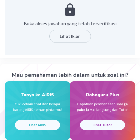
Tidak malas dalam beribadah.
Tidak membeda-bedakan agama.
Bekerja sama dalam menjaga kerukunan
Buka akses jawaban yang telah terverifikasi
antarumat beragama.
Menjaga kerukunan antarumat beragama
Lihat Iklan
di lingkungan sosial masyarakat
Penerapan sila kedua Pancasila
Menjaga kesopanan dan saling menghargai
Mau pemahaman lebih dalam untuk soal ini?
Tidak membeda-bedakan yang mampu dan
kurang mampu
Menjaga hal dan kewajiban diri sendiri dan
Tanya ke AiRIS
Roboguru Plus
orang sekitar
Yuk, cobain chat dan belajar
Dapatkan pembahasan soal
ga
Mengakui persamaan derajat, persamaan
bareng AiRIS, teman pintarmu!
pake lama
, langsung dari Tutor!
hak, dan kewajiban antara sesama manusia
Menghormati orang tua, menyayangi
Chat AiRIS
Chat Tutor
saudara, dan berbuat baik kepada tetangga