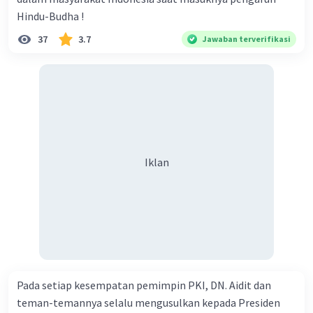
Taluk N
Level 1
Hindu-Budha !
01 Februari 2024 15:55
37
3.7
Jawaban terverifikasi
Sebut kan negara negara anggota pakta warsawa dan
cento
Iklan
·
0.0
(
0
)
Balas
Beri Rating
Iklan
Pada setiap kesempatan pemimpin PKI, DN. Aidit dan
teman-temannya selalu mengusulkan kepada Presiden