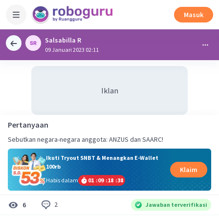
Masuk
Salsabilla R
09 Januari 2023 02:11
Iklan
Pertanyaan
Sebutkan negara-negara anggota: ANZUS dan SAARC!
Ikuti Tryout SNBT & Menangkan E-Wallet
100rb
Klaim
Habis dalam
01
:
09
:
18
:
38
2
6
Jawaban terverifikasi