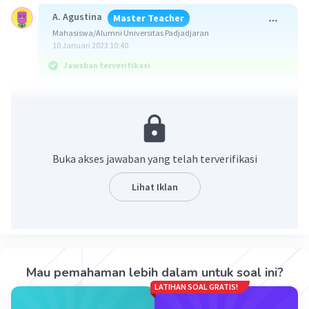
A. Agustina
Master Teacher
Mahasiswa/Alumni Universitas Padjadjaran
10 Januari 2023 10:40
Jawaban terverifikasi
Jawaban untuk soal ini adalah simbiosis
mutualisme.
Simbiosis diartikan sebagai suatu pola hubungan
Buka akses jawaban yang telah terverifikasi
bersama antara dua makhluk hidup yang berbeda
jenis. Simbiosis dibedakan menjadi tiga, yaitu
Lihat Iklan
mutulisme, komensalisme, dan parasitisme.
Mutualisme merupakan hubungan antardua
organisme yang hidup bersama, dimana kedua
organisme yang terlibat saling mendapat
Mau pemahaman lebih dalam untuk soal ini?
keuntungan. Contohnya, hubungan antara ikan
LATIHAN SOAL GRATIS!
badut dengan anemon laut (seperti pada