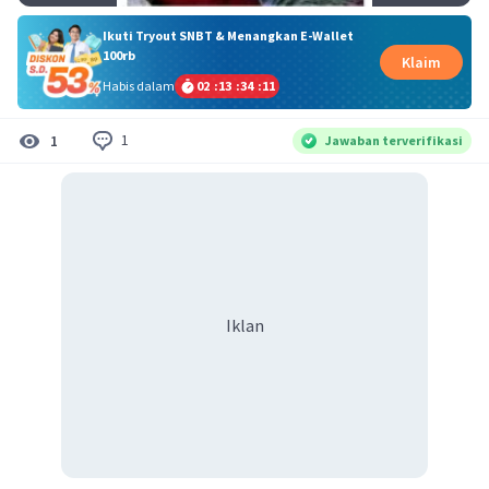
Ikuti Tryout SNBT & Menangkan E-Wallet
100rb
Klaim
Habis dalam
02
:
13
:
34
:
10
1
1
Jawaban terverifikasi
Iklan