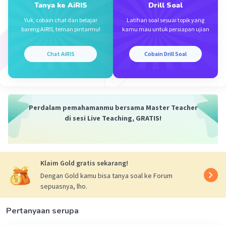
gambar). Dalam simbiosis ini, ikan mendapat
Tanya ke AiRIS
Drill Soal
proteksi dan memakan material non-metabolik
Yuk, cobain chat dan belajar
Latihan soal sesuai topik yang
yang dikeluarkan oleh anemon. Di sisi lain,
bareng AiRIS, teman pintarmu!
kamu mau untuk persiapan ujian
anemone dibersihkan dan dilindungi dari
predator oleh ikan badut
Chat AiRIS
Cobain Drill Soal
Jadi, jawabannya adalah simbiosis mutualisme.
·
0.0
(
0
)
Balas
Beri Rating
Perdalam pemahamanmu bersama Master Teacher
di sesi Live Teaching, GRATIS!
Klaim Gold gratis sekarang!
Dengan Gold kamu bisa tanya soal ke Forum
Iklan
sepuasnya, lho.
Pertanyaan serupa