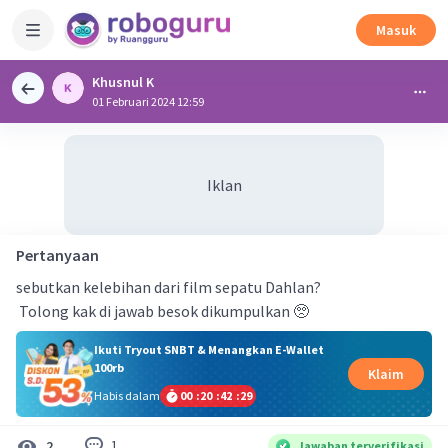
Masuk
Khusnul K
01 Februari 2024 12:59
Iklan
Pertanyaan
sebutkan kelebihan dari film sepatu Dahlan?
Tolong kak di jawab besok dikumpulkan 🥺
Ikuti Tryout SNBT & Menangkan E-Wallet
100rb
Klaim
Habis dalam
00
:
20
:
42
:
29
1
2
Jawaban terverifikasi