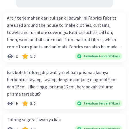
langsung diantar ke ruangan kantor Anda atau depan
rumah. [9] Selain hemat waktu, Anda pun jadi tak perlu
mengeluarkan energi untuk mendapatkan apa yang Anda
Arti/ terjemahan dari tulisan di bawah ini Fabrics Fabrics
mau. [10] Namun, tahukah Anda bahwa segala kemudahan
are used around the house to make clothes, curtains,
tersebut menyimpan bahaya bagi tubuh Anda? [11]
towels and furniture coverings. Fabrics such as catton,
Minimnya aktifitas fisik karena gaya hidup ini membuatmu
linen, wool and silk are made from natural fibres, which
berisiko lebih tinggi terkena berbagai penyakit kronis,
come from plants and animals. Fabrics can also be made
termasuk diabetes. [12] Bahkan, Badan Kesehatan Dunia
of plastic, or a mixture of plastic and natural fibres.
2
5.0
Jawaban terverifikasi
(WHO) mengatakan bahwa gaya hidup ini juga termasuk 1
Fabrics have different properties. For example, some are
dari 10 penyebab kematian terbanyak di dunia. [13] Selain
tough, while others wear away quickly.
kak boleh tolong di jawab ya sebuah prisma alasnya
itu, data terbaru dari Riskedas 2018 menguak bahwa DKI
berbentuk layang-layang dengan panjang diagonal 9cm
Jakarta merupakan provinsi dengan tingkat diabetes
dan 15cm. Jika tinggi prisma 12cm, berapakah volume
melitus tertinggi di Indonesia. [14] Ini menunjukkan
prisma tersebut?
bahwa gaya hidup mager amat erat kaitannya dengan
tingkat diabetes di perkotaan. Bentuk bahasa yang sejenis
9
5.0
Jawaban terverifikasi
dengan mager pada kalimat 1 adalah.... a. magang b.
oncom c. rudal d. pugar
Tolong segera jawab ya kak
Jawaban terverifikasi