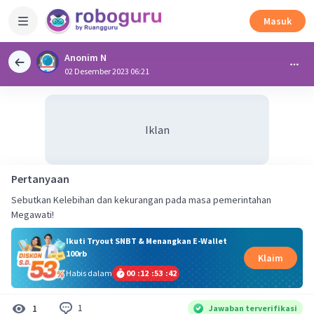
Masuk
Anonim N
02 Desember 2023 06:21
Iklan
Pertanyaan
Sebutkan Kelebihan dan kekurangan pada masa pemerintahan
Megawati!
Ikuti Tryout SNBT & Menangkan E-Wallet
100rb
Klaim
Habis dalam
00
:
12
:
53
:
42
1
1
Jawaban terverifikasi