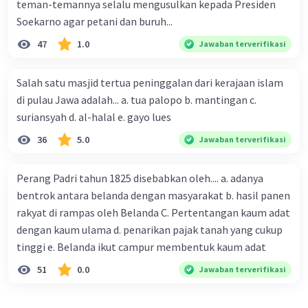
teman-temannya selalu mengusulkan kepada Presiden
Soekarno agar petani dan buruh...
47
1.0
Jawaban terverifikasi
Salah satu masjid tertua peninggalan dari kerajaan islam
di pulau Jawa adalah... a. tua palopo b. mantingan c.
suriansyah d. al-halal e. gayo lues
36
5.0
Jawaban terverifikasi
Perang Padri tahun 1825 disebabkan oleh.... a. adanya
bentrok antara belanda dengan masyarakat b. hasil panen
rakyat di rampas oleh Belanda C. Pertentangan kaum adat
dengan kaum ulama d. penarikan pajak tanah yang cukup
tinggi e. Belanda ikut campur membentuk kaum adat
51
0.0
Jawaban terverifikasi