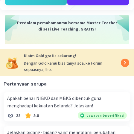
2 terdapat dugaan akan adanya kepentingan
ekonomi dan politik di balik pemerintahan
Presiden megawati
Perdalam pemahamanmu bersama Master Teacher
3 kurang memiliki pemahaman yg baik di bidang
di sesi Live Teaching, GRATIS!
ekonomi sehingga berbagai kebijakan yg di
keluarkan justru tidak berpihak pada masyarakat
Klaim Gold gratis sekarang!
·
5.0
(
1
)
Balas
Beri Rating
Dengan Gold kamu bisa tanya soal ke Forum
sepuasnya, lho.
Pertanyaan serupa
Apakah benar NIBKD dan MBKS dibentuk guna
menghadapi kekuatan Belanda? Jelaskan!
Iklan
38
5.0
Jawaban terverifikasi
Jelaskan bidang- bidang yang mengalami perubahan