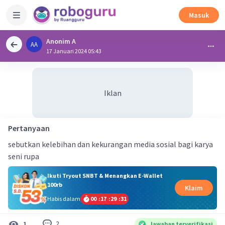
Masuk
Anonim A
AA
17 Januari 2024 05:43
Iklan
Pertanyaan
sebutkan kelebihan dan kekurangan media sosial bagi karya
seni rupa
Ikuti Tryout SNBT & Menangkan E-Wallet
100rb
Klaim
Habis dalam
00
:
17
:
29
:
30
2
1
Jawaban terverifikasi