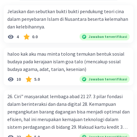
Jelaskan dan sebutkan bukti bukti pendukung teori cina
dalam penyebaran Islam di Nusantara beserta kelemahan
dan kelebihannya.
4
0.0
Jawaban terverifikasi
haloo kak aku mau minta tolong temukan bentuk sosial
budaya pada kerajaan islam goa talo (mencakup sosial
budaya agama, adat, tarian, kesenian)
10
5.0
Jawaban terverifikasi
26. Ciri" masyarakat lembaga abad 21 27. 3 pilar fondasi
dalam berinteraksi dan dana digital 28. Kemampuan
pengangkutan barang dagangan bisa menjadi optimal dan
efisien, hal ini merupakan kemajuan teknologi dalam
sistem perdagangan di bidang 29. Maksud kartu kredit 30.
Manfaat penggunaan teknologi informasi di bidang
Jawaban terverifikasi