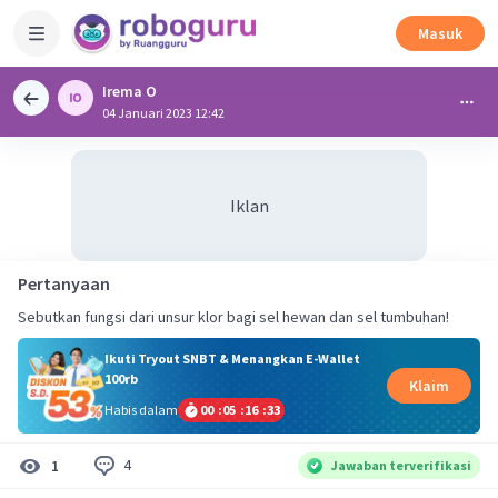
Masuk
Irema O
04 Januari 2023 12:42
Iklan
Pertanyaan
Sebutkan fungsi dari unsur klor bagi sel hewan dan sel tumbuhan!
Ikuti Tryout SNBT & Menangkan E-Wallet
100rb
Klaim
Habis dalam
00
:
05
:
16
:
32
4
1
Jawaban terverifikasi