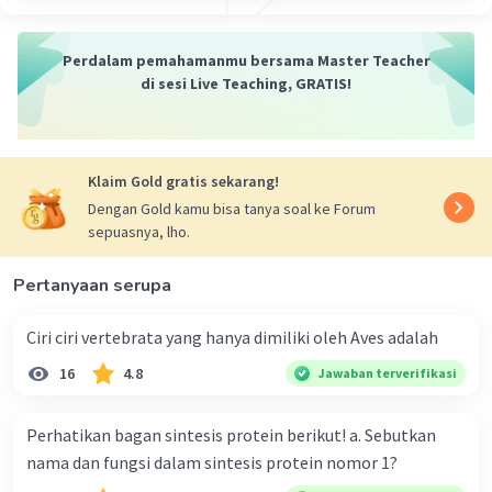
serta meningkatkan hasil kering tanaman
seperti tanaman tembakau, kapas, kentang dan
Perdalam pemahamanmu bersama Master Teacher
sayur-sayuran. Sedangkan, bagi sel hewan, klor
di sesi Live Teaching, GRATIS!
berperan dalam sintesis asam hidrolik di dalam
lambung.
·
0.0
(
0
)
Balas
Beri Rating
Klaim Gold gratis sekarang!
Dengan Gold kamu bisa tanya soal ke Forum
sepuasnya, lho.
Sandra O
Level 1
02 Agustus 2023 12:10
Pertanyaan serupa
fungsi karbohidrat bagi sel hewan
Ciri ciri vertebrata yang hanya dimiliki oleh Aves adalah
·
0.0
(
0
)
Balas
Beri Rating
Iklan
16
4.8
Jawaban terverifikasi
Iyan L
Level 1
02 Agustus 2023 12:22
Perhatikan bagan sintesis protein berikut! a. Sebutkan
Fungsi klor pada hewan
nama dan fungsi dalam sintesis protein nomor 1?