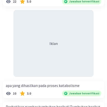
22
5.0
Jawaban terverifikasi
·
0.0
(
0
)
Balas
Beri Rating
YANA E
Level 1
31 Juli 2024 19:27
Fungsi klor untuk sel hewan
·
0.0
(
0
)
Balas
Beri Rating
Iklan
apa yang dihasilkan pada proses katabolisme
10
3.0
Jawaban terverifikasi
Perhatikan gambar tumbuhan berikut! Tumbuhan berikut