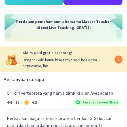
hidrogen, karbon, oksigen, dan nitrogen
untuk sel hewan dan sel tumbuhan seperti
yang sudah dijelaskan.
Perdalam pemahamanmu bersama Master Teacher
di sesi Live Teaching, GRATIS!
·
0.0
(
0
)
Balas
Beri Rating
Klaim Gold gratis sekarang!
Dengan Gold kamu bisa tanya soal ke Forum
sepuasnya, lho.
Iklan
Pertanyaan serupa
Ciri ciri vertebrata yang hanya dimiliki oleh Aves adalah
16
4.8
Jawaban terverifikasi
Perhatikan bagan sintesis protein berikut! a. Sebutkan
nama dan fungsi dalam sintesis protein nomor 1?