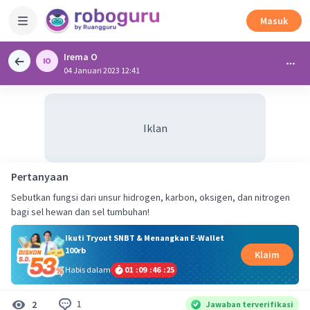
Masuk
Irema O
04 Januari 2023 12:41
Iklan
Pertanyaan
Sebutkan fungsi dari unsur hidrogen, karbon, oksigen, dan nitrogen
bagi sel hewan dan sel tumbuhan!
Ikuti Tryout SNBT & Menangkan E-Wallet
100rb
Klaim
Habis dalam
01
:
09
:
46
:
24
1
2
Jawaban terverifikasi