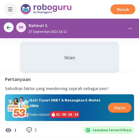
Masuk
Rahmat S
27 September 2023 16:12
Iklan
Pertanyaan
Sebutkan faktor yang mendorong sejarah sebagai seni !
Ikuti Tryout SNBT & Menangkan E-Wallet
100rb
Klaim
Habis dalam
02
:
09
:
03
:
53
2
1
Jawaban terverifikasi