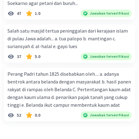
imajinasi.
Soekarno agar petani dan buruh...
Iklan
47
1.0
Jawaban terverifikasi
·
0.0
(
0
)
Balas
Beri Rating
Salah satu masjid tertua peninggalan dari kerajaan islam
di pulau Jawa adalah... a. tua palopo b. mantingan c.
suriansyah d. al-halal e. gayo lues
37
5.0
Jawaban terverifikasi
Perang Padri tahun 1825 disebabkan oleh.... a. adanya
bentrok antara belanda dengan masyarakat b. hasil panen
rakyat di rampas oleh Belanda C. Pertentangan kaum adat
dengan kaum ulama d. penarikan pajak tanah yang cukup
tinggi e. Belanda ikut campur membentuk kaum adat
52
0.0
Jawaban terverifikasi