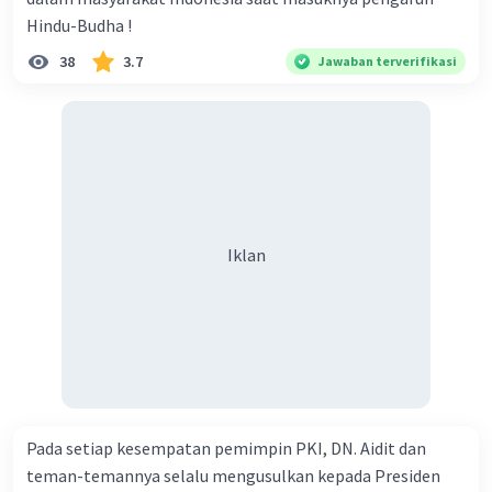
yang lain mungkin ingin menggunakan sejarah untuk
Hindu-Budha !
mempengaruhi opini atau pandangan politik.
38
3.7
Jawaban terverifikasi
Dalam kesimpulan, sejarah memiliki aspek seni karena
sejarawan harus menggabungkan data, informasi, dan
fakta-fakta yang ada dengan kreativitas, penilaian
subjektif, dan interpretasi mereka sendiri untuk
menciptakan narasi yang berarti dan informatif tentang
masa lalu. Sejarah juga melibatkan pemahaman tentang
konteks, nilai-nilai, dan pandangan dunia yang berbeda
yang dapat mempengaruhi cara sejarah ditafsirkan dan
Iklan
diceritakan.
·
0.0
(
0
)
Balas
Beri Rating
Nanda R
Community
Level 89
28 September 2023 06:14
Pada setiap kesempatan pemimpin PKI, DN. Aidit dan
sejarah dapat dikatakan sebagai seni, yaitu suatu karya
cipta yang mengandung unsur keindahan, ekspresi, dan
teman-temannya selalu mengusulkan kepada Presiden