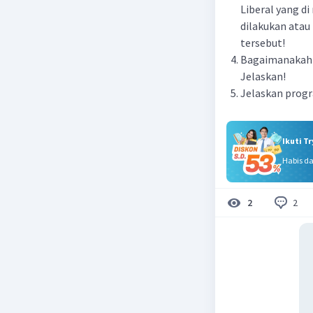
Liberal yang d
dilakukan atau
tersebut!
Bagaimanakah s
Jelaskan!
Jelaskan progr
Ikuti T
Habis d
2
2