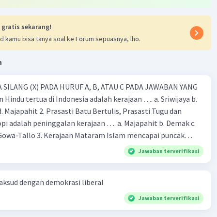
i ketidaksetaraan. Program ini memiliki aspek sosialis
nalis untuk mencapai kemandirian ekonomi.
 gratis sekarang!
d kamu bisa tanya soal ke Forum sepuasnya, lho.
O SALAH🙏🏻🙏🏻
a
·
5.0
(
2
)
Balas
ating
 SILANG (X) PADA HURUF A, B, ATAU C PADA JAWABAN YANG
 Hindu tertua di Indonesia adalah kerajaan …. a. Sriwijaya b.
Community
Level 89
 d. Majapahit 2. Prasasti Batu Bertulis, Prasasti Tugu dan
03:08
pi adalah peninggalan kerajaan …. a. Majapahit b. Demak c.
terverifikasi
Gowa-Tallo 3. Kerajaan Mataram Islam mencapai puncak
a pemerintahan …. a. Hayam Wuruk b. Sultan Agung c. Sultan
iri Masa Demokrasi Liberal:
Iklan
Jawaban terverifikasi
. Sultan Hasanudin 4. Kerajaan Islam pertama di Indonesia
kitan Partai Politik: Masa Demokrasi Liberal ditandai
b. Demak c. Gowa-Tallo d. Samudra Pasai 5. Berikut adalah
aksud dengan demokrasi liberal
 kebangkitan partai politik yang beragam, termasuk
aan Islam, kecuali … a. Masjid Demak b. Menara Kudus c. Candi
-partai baru yang muncul setelah kemerdekaan.
ok Pesantren 6. Kerajaan Majapahit dikenal dengan kerajaan
Jawaban terverifikasi
san Berpendapat: Adanya kebebasan berpendapat,
 a. Permaisuri yang cantik-cantik b. Angkatan darat yang