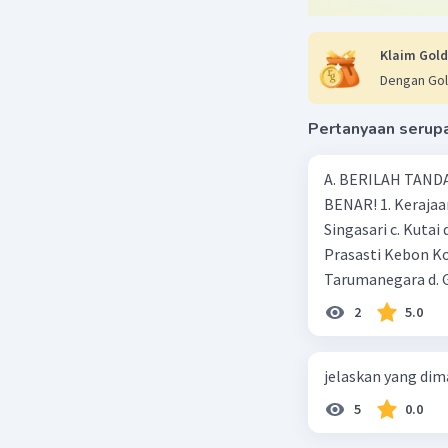
mengurang
dan nasio
Klaim Gold
Dengan Gol
MAAF KAL
Pertanyaan serup
Beri R
A. BERILAH TANDA
BENAR! 1. Kerajaan
Nanda R
Singasari c. Kutai
07 April 2024 
Prasasti Kebon Ko
Jawaban 
Tarumanegara d. 
kejayaan pada mas
1. Ciri-c
2
5.0
Ageng Tirtayasa d
Kebang
adalah …. a. Aceh 
jelaskan yang dim
dengan
peninggalan keraj
partai
Borobudur d. Pond
5
0.0
Kebeba
yang mempunyai ….