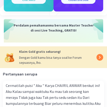
3. Bank Sentral
Bertanggung jawab atas pengaturan dan
pengawasan sistem keuangan. Bank sentral juga
dapat menjadi pemberi pinjaman terakhir bagi
Perdalam pemahamanmu bersama Master Teacher
bank komersial dalam situasi keuangan krisis.
di sesi Live Teaching, GRATIS!
4. Pasar Modal
Tempat di mana surat berharga seperti saham
dan obligasi diperdagangkan. Peminjam dapat
Klaim Gold gratis sekarang!
memperoleh dana melalui penawaran saham
Dengan Gold kamu bisa tanya soal ke Forum
atau obligasi, dan investor (penabung) dapat
sepuasnya, lho.
membeli instrumen keuangan tersebut.
Pertanyaan serupa
5. Lembaga Pembiayaan:
Melakukan kegiatan pembiayaan dengan
Cermatilah puisi " Aku " Karya CHAIRIL ANWAR benkut ini!
memberikan pinjaman kepada individu atau
Aku Kalau sampai waktuku Ku mau tak seorang kan
perusahaan. Lembaga ini seringkali
merayu Tidak juga kau Tak pertu sedu sedan itu Dari
berspesialisasi dalam pembiayaan tertentu,
kumpulannya terbuang Biar peluru menembus kulitku Aku