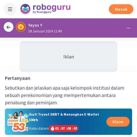
Masuk
Yayas Y
28 Januari 2024 11:49
Iklan
Pertanyaan
Sebutkan dan jelaskan apa saja kelompok institusi dalam
sebuah perekonomian yang mempertemukan antara
penabung dan peminjam
Ikuti Tryout SNBT & Menangkan E-Wallet
100rb
Klaim
Habis dalam
01
:
07
:
08
:
42