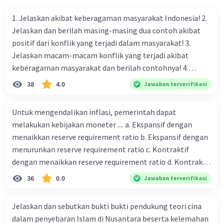
Semoga Membantu :)
1. Jelaskan akibat keberagaman masyarakat Indonesia! 2.
·
5.0
(
1
)
Balas
Beri Rating
Jelaskan dan berilah masing-masing dua contoh akibat
positif dari konflik yang terjadi dalam masyarakat! 3.
Jelaskan macam-macam konflik yang terjadi akibat
keberagaman masyarakat dan berilah contohnya! 4.
Mengapa dalam masyarakat yang memiliki keberagaman
38
4.0
Jawaban terverifikasi
diperlukan harmoni? 5. Indonesia merupakan negara yang
kaya akan keberagaman baik dilihat dari agama, suku, ras,
Untuk mengendalikan inflasi, pemerintah dapat
Iklan
bahasa, dan budaya. Berdasarkan pernyataan tersebut,
melakukan kebijakan moneter .... a. Ekspansif dengan
apa yang dapat kalian lakukan untuk menjaga
menaikkan reserve requirement ratio b. Ekspansif dengan
keberagaman supaya terhindar dari konflik?
menurunkan reserve requirement ratio c. Kontraktif
dengan menaikkan reserve requirement ratio d. Kontraktif
dengan menurunkan reserve requirement ratio e.
36
0.0
Jawaban terverifikasi
Ekspansif dengan menaikkan tingkat diskonto Bila Bank
Indonesia melakukan kebijakan moneter ekspansif,
Jelaskan dan sebutkan bukti bukti pendukung teori cina
ceteris paribus maka .... a. Menimbulkan inflasi di mana
dalam penyebaran Islam di Nusantara beserta kelemahan