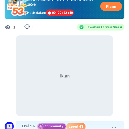
100rb
Klaim
Habis dalam
00
:
20
:
22
:
39
1
1
Jawaban terverifikasi
Iklan
Erwin A
Community
Level 67