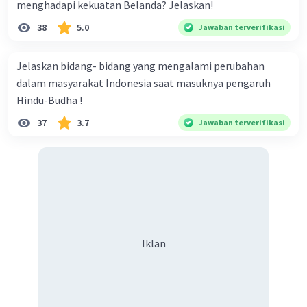
menghadapi kekuatan Belanda? Jelaskan!
bangsa Indonesia dari berbagai ancaman yang
ada.
38
5.0
Jawaban terverifikasi
Jelaskan bidang- bidang yang mengalami perubahan
·
0.0
(
0
)
Balas
Beri Rating
dalam masyarakat Indonesia saat masuknya pengaruh
Hindu-Budha !
37
3.7
Jawaban terverifikasi
Iklan
Iklan