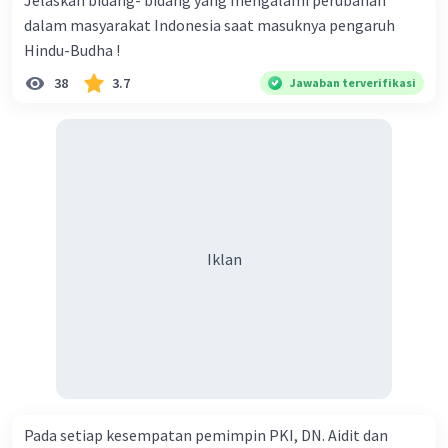
Jelaskan bidang- bidang yang mengalami perubahan
sosial lainnya dibiarkan untuk beroperasi.
dalam masyarakat Indonesia saat masuknya pengaruh
Meskipun dalam pengawasan Jepang,
Hindu-Budha !
perkumpulan-perkumpulan ini memberikan
ruang bagi rakyat Indonesia untuk berinteraksi
38
3.7
Jawaban terverifikasi
dan berorganisasi.
Pendidikan
: Sistem pendidikan di bawah
pemerintahan Jepang mengalami reformasi.
Beberapa lembaga pendidikan yang lebih inklusif
didirikan, dan akses pendidikan menjadi lebih
terbuka bagi masyarakat Indonesia dari berbagai
lapisan.
Iklan
·
0.0
(
0
)
Balas
Beri Rating
Khalifahtul R
Community
Level 75
08 Januari 2023 12:35
Pada setiap kesempatan pemimpin PKI, DN. Aidit dan