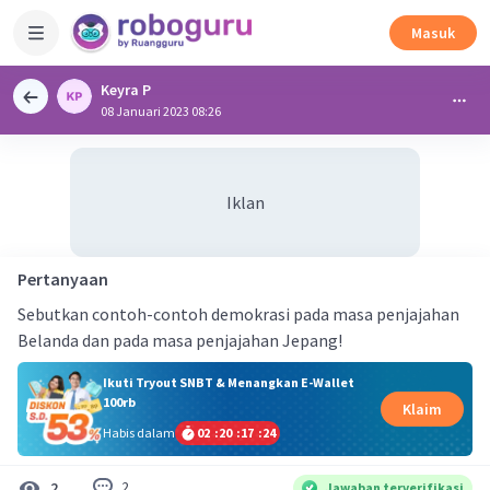
Masuk
Keyra P
08 Januari 2023 08:26
Iklan
Pertanyaan
Sebutkan contoh-contoh demokrasi pada masa penjajahan
Belanda dan pada masa penjajahan Jepang!
Ikuti Tryout SNBT & Menangkan E-Wallet
100rb
Klaim
Habis dalam
02
:
20
:
17
:
24
2
2
Jawaban terverifikasi