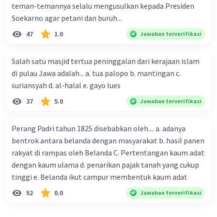
teman-temannya selalu mengusulkan kepada Presiden
Iklan
Soekarno agar petani dan buruh...
Pada tahun 1808, William Herman Daendels,
47
1.0
Jawaban terverifikasi
Gubernur Jenderal Belanda yang tengah
berkuasa saat itu mendirikan bengkel untuk
pengadaan, pemeliharaan dan perbaikan alat-
Salah satu masjid tertua peninggalan dari kerajaan islam
alat perkakas senjata Belanda bernama
di pulau Jawa adalah... a. tua palopo b. mantingan c.
Contructie Winkel
(CW) di Surabaya dan inilah awal
suriansyah d. al-halal e. gayo lues
mulanya PT. Pindad (Persero) sebagai satu-
37
5.0
Jawaban terverifikasi
satunya industri manufaktur pertahanan di
Indonesia. Selain bengkel senjata, Daendels kala
Perang Padri tahun 1825 disebabkan oleh.... a. adanya
itu juga mendirikan bengkel munisi berkaliber
bentrok antara belanda dengan masyarakat b. hasil panen
besar bernama
Proyektiel Fabriek
(PF) dan
rakyat di rampas oleh Belanda C. Pertentangan kaum adat
laboratorium Kimia di Semarang. Kemudian,
dengan kaum ulama d. penarikan pajak tanah yang cukup
pemerintah kolonial Belanda pun mendirikan
bengkel pembuatan dan perbaikan munisi dan
tinggi e. Belanda ikut campur membentuk kaum adat
bahan peledak untuk angkatan laut mereka yang
52
0.0
Jawaban terverifikasi
bernama
Pyrotechnische Werkplaats
(PW) pada
tahun 1850 di Surabaya.