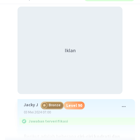
Iklan
Jacky J
Bronze
Level 90
03 Mei 2024 07:00
Jawaban terverifikasi
Berikut adalah beberapa
ciri-ciri kodrati dan