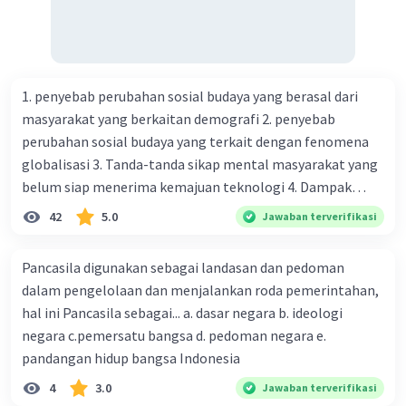
Iklan
Ciri-ciri yang bersifat kodrati (alami) di sekolah
dapat mencakup:
Perbedaan kemampuan fisik antara siswa-siswa,
1. penyebab perubahan sosial budaya yang berasal dari
seperti tinggi badan, kekuatan fisik, dan
masyarakat yang berkaitan demografi 2. penyebab
kecepatan.
perubahan sosial budaya yang terkait dengan fenomena
Perbedaan kemampuan akademik yang mungkin
globalisasi 3. Tanda-tanda sikap mental masyarakat yang
disebabkan oleh faktor genetik, seperti
belum siap menerima kemajuan teknologi 4. Dampak
kecerdasan alami atau potensi akademik.
Perbedaan preferensi atau minat siswa terhadap
modernisasi dalam kehidupan sosial masyarakat 5.
42
5.0
Jawaban terverifikasi
subjek atau kegiatan tertentu, yang mungkin
Kegiatan manusia di bidang ekonomi yang menunjukkan
dipengaruhi oleh faktor-faktor bawaan.
perubahan ke arah modernisasi 6. Contoh pengaruh
Pancasila digunakan sebagai landasan dan pedoman
Perbedaan dalam perkembangan emosional dan
modernisasi di bidang ilmu pengetahuan dan pendidikan
dalam pengelolaan dan menjalankan roda pemerintahan,
sosial, termasuk kecenderungan alami dalam
terhadap pola pikir masyarakat 7. Konsep mengenai
hal ini Pancasila sebagai... a. dasar negara b. ideologi
cara berinteraksi dengan teman sekelas atau
proses modernisasi di masyarakat seringkali mengalami
negara c.pemersatu bangsa d. pedoman negara e.
guru.
kesalahan pahaman, salah satunya kesalahan tersebut
pandangan hidup bangsa Indonesia
Ciri-ciri yang bersifat non-kodrati (non-alami) di
menganggap jika menjadi modern adalah mengikuti... 8.
sekolah meliputi:
4
3.0
Jawaban terverifikasi
arti dari globalisasi 9. Bentuk kearifan lokal di wilayah
Perbedaan latar belakang sosial dan budaya