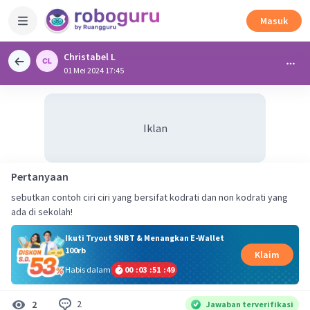
Masuk
Christabel L
01 Mei 2024 17:45
Iklan
Pertanyaan
sebutkan contoh ciri ciri yang bersifat kodrati dan non kodrati yang
ada di sekolah!
Ikuti Tryout SNBT & Menangkan E-Wallet
100rb
Klaim
Habis dalam
00
:
03
:
51
:
49
2
2
Jawaban terverifikasi