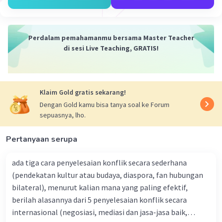
di mana murid berada. Misalnya, jika murid
tinggal di daerah pertanian, materi
pembelajaran bisa berfokus pada
Perdalam pemahamanmu bersama Master Teacher
pertanian lokal.
di sesi Live Teaching, GRATIS!
Penggunaan Sumber Daya Lokal dan
Digital:
Guru dapat memanfaatkan sumber
daya lokal seperti potensi alam, tokoh
masyarakat, dan tradisi lokal sebagai
Klaim Gold gratis sekarang!
bahan pembelajaran.
Dengan Gold kamu bisa tanya soal ke Forum
sepuasnya, lho.
Ciri-Ciri Non-Kodrati:
Pertanyaan serupa
Pengaruh Budaya dan Zaman:
Beberapa
ciri-ciri di sekolah mungkin dipengaruhi
ada tiga cara penyelesaian konflik secara sederhana
oleh budaya dan perkembangan zaman.
(pendekatan kultur atau budaya, diaspora, fan hubungan
Misalnya, orientasi pendidikan di sekolah
bilateral), menurut kalian mana yang paling efektif,
Yunani Klasik lebih berbasis metafisik,
berilah alasannya dari 5 penyelesaian konflik secara
sedangkan di sekolah Teologi Abad
internasional (negosiasi, mediasi dan jasa-jasa baik,
Pertengahan lebih didasarkan pada ajaran