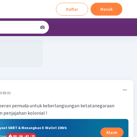
Daftar
Masuk
3 03:31
peran pemuda untuk keberlangsungan ketatanegaraan
n penjajahan kolonial !
ryout SNBT & Menangkan E-Wallet 100rb
Klaim
alam
00
:
06
:
43
:
24