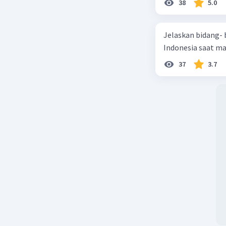
semangat
38
5.0
bagi pro
Jelaskan bidang-
Beri R
Indonesia saat m
37
3.7
Nanda R
07 April 2024 
Jawaban 
Di zaman 
penting d
bentuk p
Indonesia
Organisa
pergeraka
Jong Celeb
untuk men
etnis dan