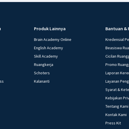
Beri R
u
Produk Lainnya
Bantuan & 
Brain Academy Online
Kredensial P
English Academy
Beasiswa Ru
Skill Academy
Cicilan Ruang
Ruangkerja
Promo Ruang
Schoters
Laporan Kere
ess
Kalananti
Layanan Pen
Syarat & Ket
Kebijakan Pri
Tentang Kami
Kontak Kami
Press Kit