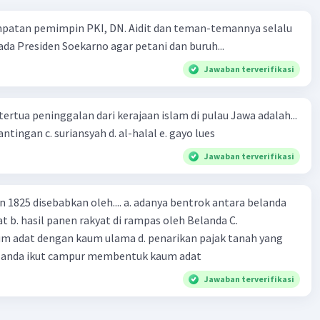
lam Gerakan Mahasiswa:
Mahasiswa merupakan bagian
ari pergerakan nasional. Mereka menjadi inti dari aktivitas
mpatan pemimpin PKI, DN. Aidit dan teman-temannya selalu
al dan politik yang memperjuangkan kemerdekaan
a Presiden Soekarno agar petani dan buruh...
a. Gerakan mahasiswa termasuk dalam memperjuangkan
Jawaban terverifikasi
olitik, pendidikan nasional, dan kebangkitan nasional.
n Politik:
Pemuda memainkan peran penting dalam
an pemikiran-pemikiran politik nasionalis dan
tertua peninggalan dari kerajaan islam di pulau Jawa adalah...
n. Mereka terlibat dalam berbagai diskusi, seminar, dan
a. tua palopo b. mantingan c. suriansyah d. al-halal e. gayo lues
 politik yang bertujuan untuk menyadarkan masyarakat
Jawaban terverifikasi
ingnya persatuan dan perjuangan kemerdekaan.
a:
Pemuda terlibat dalam berbagai aksi massa seperti
si, pemogokan, dan boikot terhadap produk-produk
n 1825 disebabkan oleh.... a. adanya bentrok antara belanda
 Mereka juga terlibat dalam perlawanan bersenjata seperti
 b. hasil panen rakyat di rampas oleh Belanda C.
an Surabaya pada masa Revolusi Nasional.
m adat dengan kaum ulama d. penarikan pajak tanah yang
lam Pergerakan Pers:
Beberapa pemuda juga terlibat
Belanda ikut campur membentuk kaum adat
rgerakan pers yang memainkan peran penting dalam
Jawaban terverifikasi
kan propaganda dan menggalang dukungan untuk
an kemerdekaan.