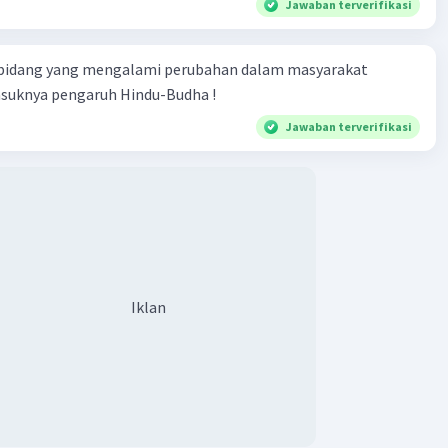
 kebangsaan dan kesatuan yang menjadi landasan
Jawaban terverifikasi
klamasi kemerdekaan Indonesia pada 17 Agustus 1945.
 bidang yang mengalami perubahan dalam masyarakat
·
0.0
(
0
)
Balas
ating
asuknya pengaruh Hindu-Budha !
Jawaban terverifikasi
Community
Level 89
05:56
terverifikasi
penjajahan kolonial, pemuda memiliki peran yang sangat
Iklan
alam perjuangan untuk kemerdekaan Indonesia. Beberapa
eran pemuda untuk keberlangsungan ketatanegaraan
Iklan
 di zaman penjajahan kolonial antara lain:
si Pemuda:
Pemuda membentuk berbagai organisasi
n seperti Jong Java, Jong Sumatranen Bond, Jong Batak,
es, dan lain-lain. Organisasi-organisasi ini bertujuan
yatukan pemuda-pemuda dari berbagai latar belakang
 agama dalam perjuangan melawan penjajah.