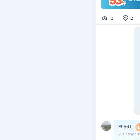
2
2
YUAN H
L
20 Desember 