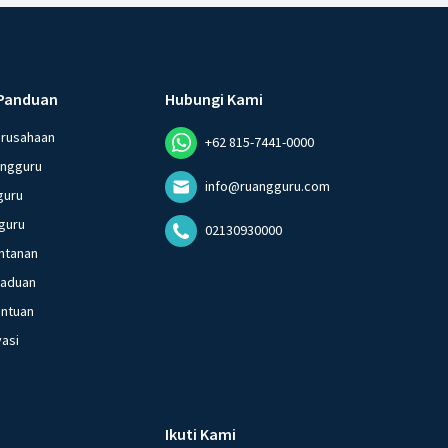
·
0.0
(
0
)
Balas
ating
Panduan
Hubungi Kami
erusahaan
+62 815-7441-0000
angguru
info@ruangguru.com
guru
guru
02130930000
ntanan
gaduan
entuan
vasi
Ikuti Kami