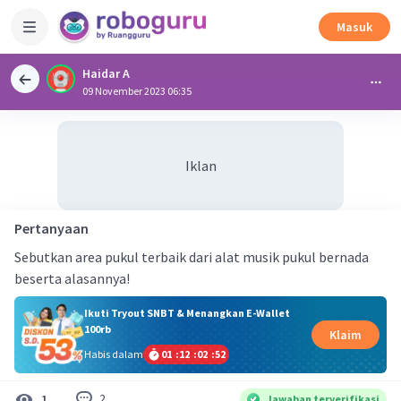
Masuk
Haidar A
09 November 2023 06:35
Iklan
Pertanyaan
Sebutkan area pukul terbaik dari alat musik pukul bernada
beserta alasannya!
Ikuti Tryout SNBT & Menangkan E-Wallet
100rb
Klaim
Habis dalam
01
:
12
:
02
:
51
2
1
Jawaban terverifikasi