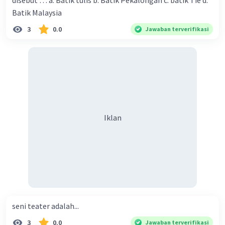
disebut … a. Batik tulis b. Batik Pekalongan c. batik Tie d.
Batik Malaysia
3
0.0
Jawaban terverifikasi
Iklan
seni teater adalah...
3
0.0
Jawaban terverifikasi