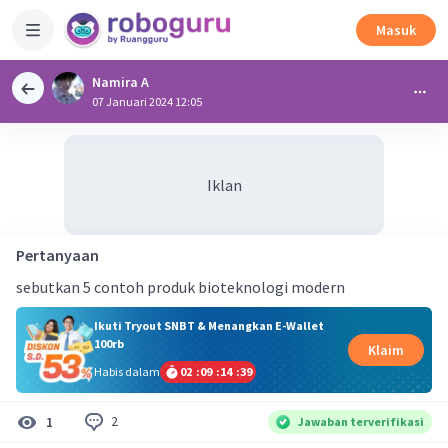
Masuk
Namira A
07 Januari 2024 12:05
Iklan
Pertanyaan
sebutkan 5 contoh produk bioteknologi modern
Ikuti Tryout SNBT & Menangkan E-Wallet
100rb
Klaim
Habis dalam
02
:
09
:
14
:
39
2
1
Jawaban terverifikasi