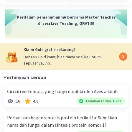
terhadap hama atau peningkatan nutrisi.
4. Hewan transgenik: Sama seperti tanaman, hewan juga
bisa dimodifikasi secara genetik untuk berbagai tujuan,
Perdalam pemahamanmu bersama Master Teacher
seperti produksi obat atau peningkatan produksi susu.
di sesi Live Teaching, GRATIS!
5. Antibodi monoklonal: Antibodi monoklonal adalah
antibodi yang diproduksi oleh sel klon yang identik.
Antibodi ini digunakan dalam berbagai aplikasi medis,
termasuk pengobatan kanker dan penyakit autoimun.
Klaim Gold gratis sekarang!
Dengan Gold kamu bisa tanya soal ke Forum
Kesimpulan:
sepuasnya, lho.
Jadi, lima contoh bioteknologi modern adalah vaksin,
bayi tabung, tanaman transgenik, hewan transgenik,
dan antibodi monoklonal. Semoga penjelasan ini
Pertanyaan serupa
membantu kamu memahami lebih lanjut tentang
bioteknologi modern. Selamat belajar! 🙂
Ciri ciri vertebrata yang hanya dimiliki oleh Aves adalah
16
4.8
Jawaban terverifikasi
·
5.0
(
1
)
Balas
Beri Rating
Namira A
Level 44
Perhatikan bagan sintesis protein berikut! a. Sebutkan
07 Januari 2024 14:21
nama dan fungsi dalam sintesis protein nomor 1?
terima kasih kak