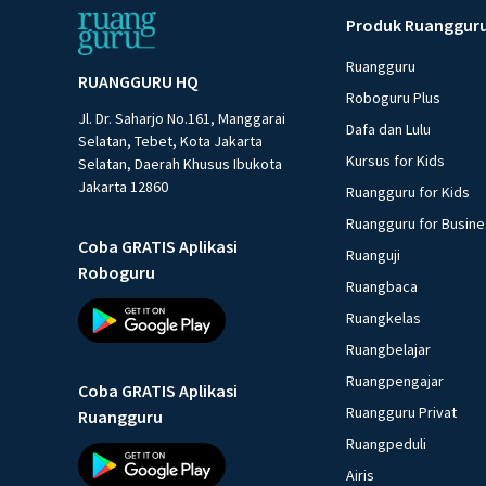
Produk Ruanggur
Ruangguru
RUANGGURU HQ
Roboguru Plus
Jl. Dr. Saharjo No.161, Manggarai
Dafa dan Lulu
Selatan, Tebet, Kota Jakarta
Kursus for Kids
Selatan, Daerah Khusus Ibukota
Jakarta 12860
Ruangguru for Kids
Ruangguru for Busin
Coba GRATIS Aplikasi
Ruanguji
Roboguru
Ruangbaca
Ruangkelas
Ruangbelajar
Ruangpengajar
Coba GRATIS Aplikasi
Ruangguru Privat
Ruangguru
Ruangpeduli
Airis