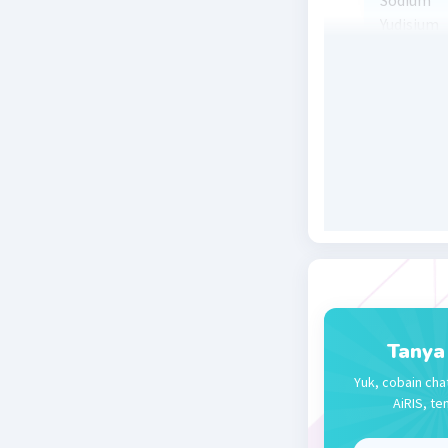
Sodium
Yudisium
Sumsum
Beri R
Tanya
Yuk, cobain cha
AiRIS, te