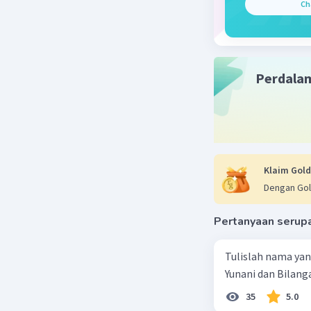
Ch
Perdala
Klaim Gold
Dengan Gol
Pertanyaan serup
Tulislah nama ya
Yunani dan Bilanga
35
5.0