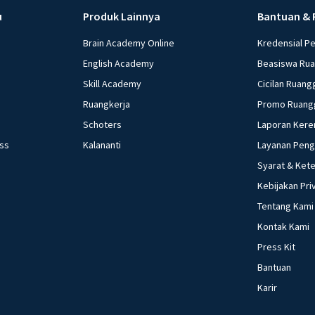
u
Produk Lainnya
Bantuan & 
Brain Academy Online
Kredensial P
English Academy
Beasiswa Ru
Skill Academy
Cicilan Ruang
Ruangkerja
Promo Ruang
Schoters
Laporan Kere
ess
Kalananti
Layanan Pen
Syarat & Ket
Kebijakan Pri
Tentang Kami
Kontak Kami
Press Kit
Bantuan
Karir