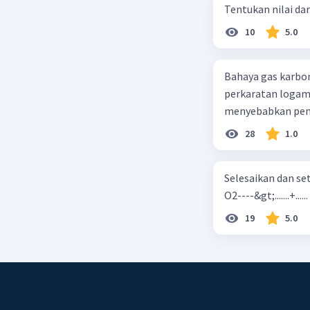
Tentukan nilai dar
10
5.0
Bahaya gas karbon mon
perkaratan logam b. mengurangi kadar CO2 di udara c. merusak lapisan ozon
28
1.0
Selesaikan dan seta
O2----&gt;.......+......
19
5.0