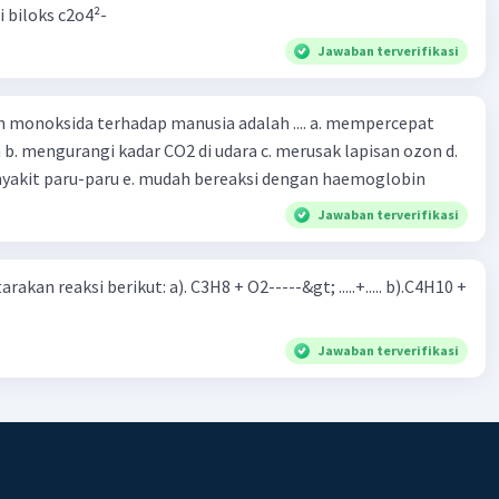
i biloks c2o4²-
Jawaban terverifikasi
oksida terhadap manusia adalah .... a. mempercepat
 d.
menyebabkan penyakit paru-paru e. mudah bereaksi dengan haemoglobin
Jawaban terverifikasi
rakan reaksi berikut: a). C3H8 + O2-----&gt; .....+..... b).C4H10 +
Jawaban terverifikasi