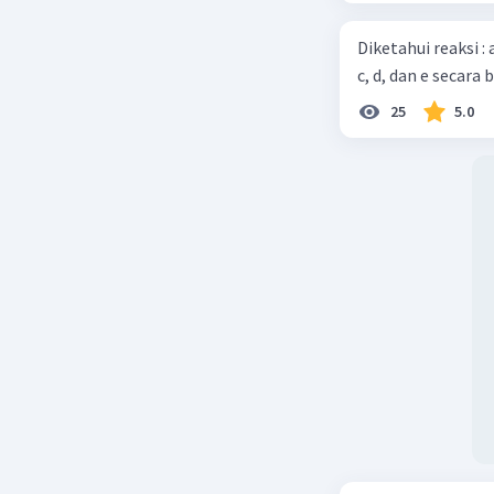
Diketahui reaksi :
c, d, dan e secara 
25
5.0