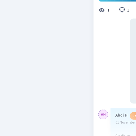
1
1
Abdi H
L
01 November 