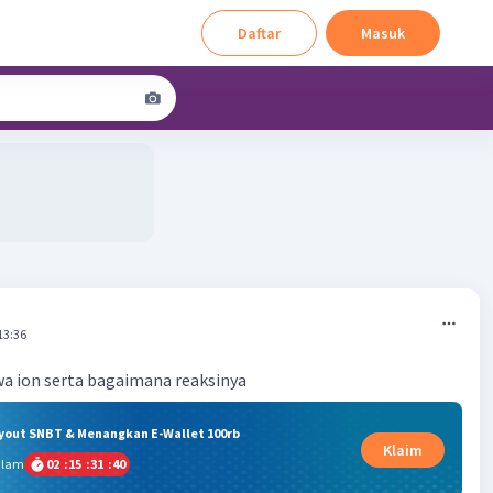
Daftar
Masuk
13:36
a ion serta bagaimana reaksinya
ryout SNBT & Menangkan E-Wallet 100rb
Klaim
alam
02
:
15
:
31
:
40