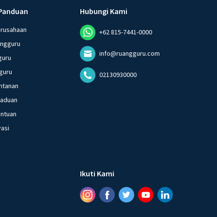
Panduan
Hubungi Kami
erusahaan
+62 815-7441-0000
angguru
info@ruangguru.com
guru
guru
02130930000
ntanan
gaduan
entuan
vasi
Ikuti Kami