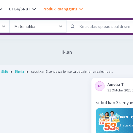
UTBK/SNBT
Produk Ruangguru
Iklan
SMA
Kimia
sebutkan 3 senyawa ion serta bagaimana reaksinya...
Amelia T
31 Oktober 2023 
sebutkan 3 senyaw
Ikuti T
Habis d