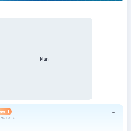
Iklan
evel 1
2023 03:03