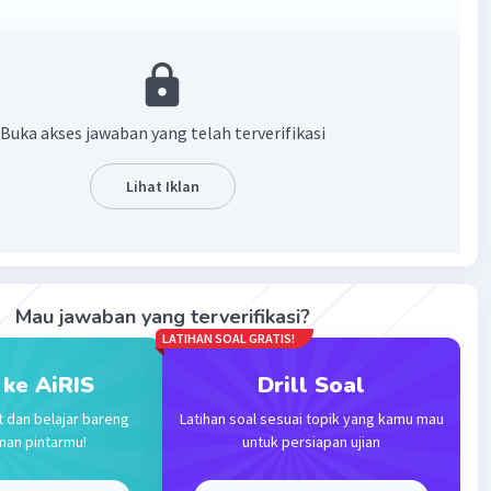
·
0.0
(
0
)
Balas
ating
Buka akses jawaban yang telah terverifikasi
Lihat Iklan
Iklan
Mau jawaban yang terverifikasi?
LATIHAN SOAL GRATIS!
 ke AiRIS
Drill Soal
t dan belajar bareng
Latihan soal sesuai topik yang kamu mau
man pintarmu!
untuk persiapan ujian