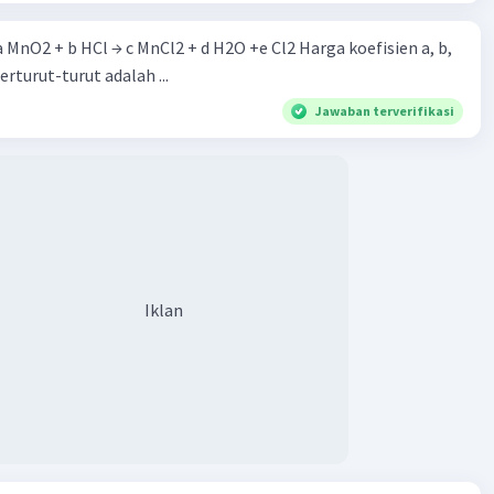
 a MnO2 + b HCl → c MnCl2 + d H2O +e Cl2 Harga koefisien a, b,
berturut-turut adalah ...
Jawaban terverifikasi
Iklan