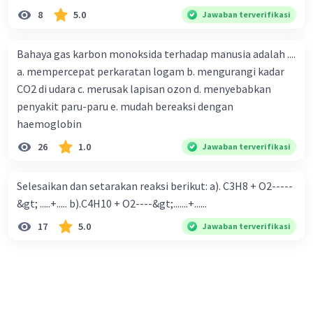
8
5.0
Jawaban terverifikasi
Bahaya gas karbon monoksida terhadap manusia adalah ....
a. mempercepat perkaratan logam b. mengurangi kadar
CO2 di udara c. merusak lapisan ozon d. menyebabkan
penyakit paru-paru e. mudah bereaksi dengan
haemoglobin
26
1.0
Jawaban terverifikasi
Selesaikan dan setarakan reaksi berikut: a). C3H8 + O2-----
&gt; .....+..... b).C4H10 + O2----&gt;.......+......
17
5.0
Jawaban terverifikasi