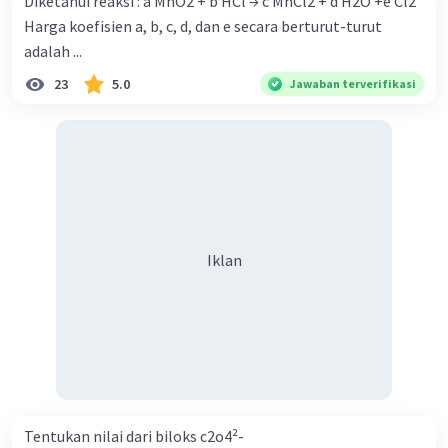
Diketahui reaksi : a MnO2 + b HCl → c MnCl2 + d H2O +e Cl2
Harga koefisien a, b, c, d, dan e secara berturut-turut
adalah ...
23
5.0
Jawaban terverifikasi
Iklan
Tentukan nilai dari biloks c2o4²-