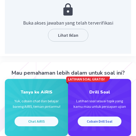
Pemisahan Gliserin dari Biodiesel
Dekontaminasi Merkuri
Buka akses jawaban yang telah terverifikasi
·
0.0
(
0
)
Balas
Beri Rating
Lihat Iklan
Mau pemahaman lebih dalam untuk soal ini?
LATIHAN SOAL GRATIS!
Iklan
Tanya ke AiRIS
Drill Soal
Yuk, cobain chat dan belajar
Latihan soal sesuai topik yang
bareng AiRIS, teman pintarmu!
kamu mau untuk persiapan ujian
Chat AiRIS
Cobain Drill Soal