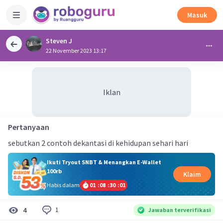
Masuk
Steven J
22 November 2023 13:17
Iklan
Pertanyaan
sebutkan 2 contoh dekantasi di kehidupan sehari hari
Ikuti Tryout SNBT & Menangkan E-Wallet
100rb
Klaim
Habis dalam
01
:
08
:
30
:
00
1
4
Jawaban terverifikasi