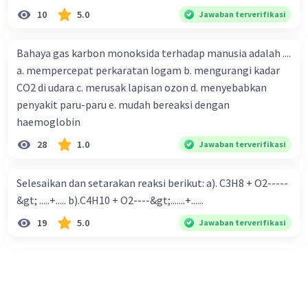
10
5.0
Jawaban terverifikasi
Bahaya gas karbon monoksida terhadap manusia adalah ....
a. mempercepat perkaratan logam b. mengurangi kadar
CO2 di udara c. merusak lapisan ozon d. menyebabkan
penyakit paru-paru e. mudah bereaksi dengan
haemoglobin
28
1.0
Jawaban terverifikasi
Selesaikan dan setarakan reaksi berikut: a). C3H8 + O2-----
&gt; .....+..... b).C4H10 + O2----&gt;.......+......
19
5.0
Jawaban terverifikasi