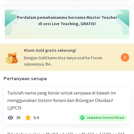
·
0.0
(
0
)
Balas
Beri Rating
Perdalam pemahamanmu bersama Master Teacher
Mazaya M
Community
Level 25
di sesi Live Teaching, GRATIS!
27 Desember 2023 03:58
Jawaban terverifikasi
Pencegahan.
Ekonomi atom.
Klaim Gold gratis sekarang!
Iklan
Sintesis kimia yang tidak berbahaya.
Dengan Gold kamu bisa tanya soal ke Forum
Peracangan bahan kimia yang lebih aman.
sepuasnya, lho.
Pelarut dan alat bantu yang lebih aman.
Desain untuk efisiensi energi.
Pertanyaan serupa
Penggunaan bahan baku terbarukan.
Mengurangi turunan.
Tulislah nama yang benar untuk senyawa di bawah ini
menggunakan Sistem Yunani dan Bilangan Oksidasi!
·
0.0
(
0
)
Balas
Beri Rating
(j)PCI5
35
5.0
Jawaban terverifikasi