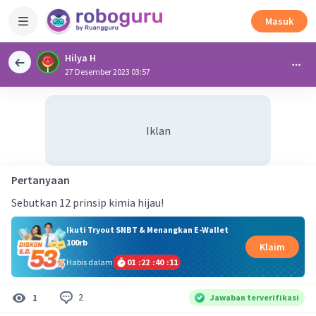
Masuk
Hilya H
27 Desember 2023 03:57
Iklan
Pertanyaan
Sebutkan 12 prinsip kimia hijau!
Ikuti Tryout SNBT & Menangkan E-Wallet
100rb
Klaim
Habis dalam
01
:
22
:
40
:
11
2
1
Jawaban terverifikasi