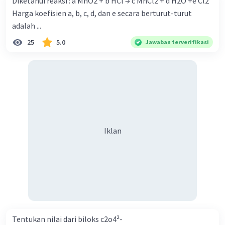
Diketahui reaksi : a MnO2 + b HCl → c MnCl2 + d H2O +e Cl2
Harga koefisien a, b, c, d, dan e secara berturut-turut
adalah ...
25
5.0
Jawaban terverifikasi
Iklan
Tentukan nilai dari biloks c2o4²-