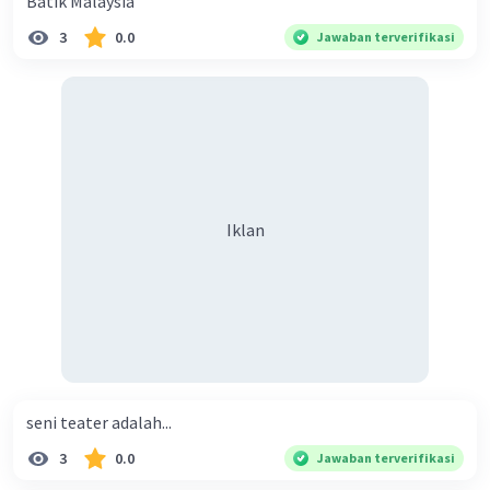
Batik Malaysia
seperti sandal atau sepatu dengan sentuhan
alami.
3
0.0
Jawaban terverifikasi
Kerajinan Ukir Kayu
: Batang kayu dapat diukir
menjadi berbagai macam barang, mulai dari
patung, pajangan dinding, hingga perabotan
rumah tangga seperti lampu hias dan vas.
Kerajinan Anyaman Pandan
: Daun pandan yang
dipilin menjadi tali dapat digunakan untuk
membuat anyaman seperti tas, topi, tempat
Iklan
penyimpanan, dan lain sebagainya.
Bambu
: Bambu adalah jenis batang tumbuhan
yang serbaguna dan dapat dijadikan berbagai
macam kerajinan, seperti keranjang, tempat
penyimpanan, lampu hias, dan furniture.
Kerajinan Anyaman Rattan
: Rattan adalah jenis
tumbuhan yang sering digunakan untuk
seni teater adalah...
membuat kursi anyaman, rak buku, dan berbagai
macam furnitur rumah tangga lainnya.
3
0.0
Jawaban terverifikasi
Lampu Gantung dari Cabang Pohon
: Cabang-