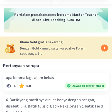
15 Januari 2024 07:47
Terimakasih
Perdalam pemahamanmu bersama Master Teacher
di sesi Live Teaching, GRATIS!
Salsabila M
Community
Level 58
15 Maret 2024 02:38
Jawaban terverifikasi
Klaim Gold gratis sekarang!
Dengan Gold kamu bisa tanya soal ke Forum
Berikut adalah 10 kerajinan yang dapat dibuat
sepuasnya, lho.
Iklan
dari batang tumbuhan:
Pertanyaan serupa
Anyaman Rotan
: Rotan adalah jenis batang
tumbuhan yang fleksibel dan kuat, sehingga
apa birama lagu alam bebas
cocok untuk dibuat menjadi keranjang, kursi,
meja, dan berbagai macam kerajinan anyaman
4
0.0
Jawaban terverifikasi
lainnya.
Kerajinan Sepatu Sandal Kayu
: Batang pohon
6. Batik yang motifnya dibuat hanya dengan tangan,
yang diolah menjadi potongan-potongan kayu
disebut … a. Batik tulis b. Batik Pekalongan c. batik Tie d.
dapat digunakan untuk membuat alas kaki