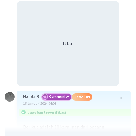
Iklan
Nanda R
Community
Level 89
15 Januari 2024 04:08
Jawaban terverifikasi
Berikut adalah 10 kerajinan dari batang
tumbuhan: