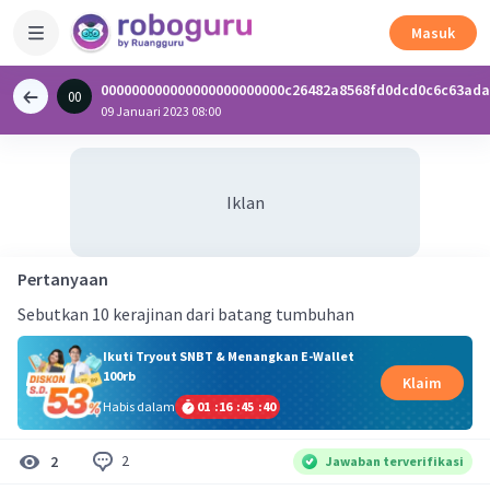
Masuk
000000000000000000000000c26482a8568fd0dcd0c6c63ada
00
0
09 Januari 2023 08:00
Iklan
Pertanyaan
Sebutkan 10 kerajinan dari batang tumbuhan
Ikuti Tryout SNBT & Menangkan E-Wallet
100rb
Klaim
Habis dalam
01
:
16
:
45
:
40
2
2
Jawaban terverifikasi