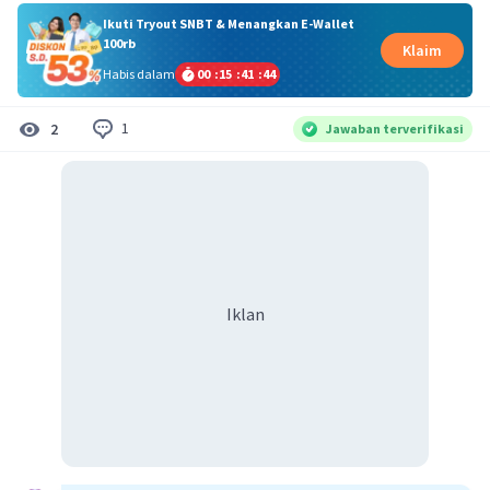
Ikuti Tryout SNBT & Menangkan E-Wallet
100rb
Klaim
Habis dalam
00
:
15
:
41
:
44
1
2
Jawaban terverifikasi
Iklan