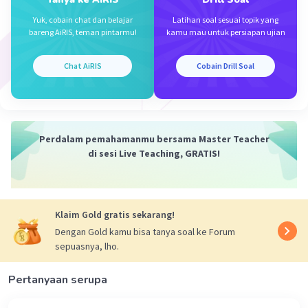
Persamaan matematisnya yaitu:
Vp/Vs = Is/Ip
Yuk, cobain chat dan belajar
Latihan soal sesuai topik yang
bareng AiRIS, teman pintarmu!
kamu mau untuk persiapan ujian
dimana:
Vp = tegangan primer (V)
Vs = tegangan sekunder (V)
Chat AiRIS
Cobain Drill Soal
Is = kuat arus sekunder (A)
Ip = kuat arus primer (A)
Maka:
Perdalam pemahamanmu bersama Master Teacher
Vp/Vs = Is/Ip
di sesi Live Teaching, GRATIS!
24/240 = Is/12
Is = 1,2 A
Klaim Gold gratis sekarang!
Oleh karena itu, jawaban yang benar adalah C.
Dengan Gold kamu bisa tanya soal ke Forum
sepuasnya, lho.
·
0.0
(
0
)
Balas
Beri Rating
Pertanyaan serupa