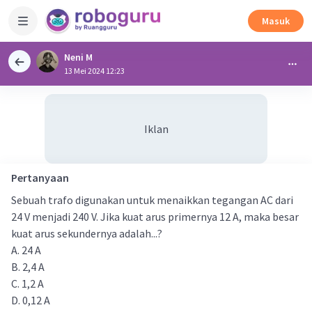
Masuk
Neni M
13 Mei 2024 12:23
Iklan
Pertanyaan
Sebuah trafo digunakan untuk menaikkan tegangan AC dari
24 V menjadi 240 V. Jika kuat arus primernya 12 A, maka besar
kuat arus sekundernya adalah...?
A. 24 A
B. 2,4 A
C. 1,2 A
D. 0,12 A