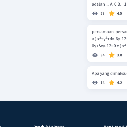
adalah .... A. 0 B. −1
27
4.5
persamaan-persam
a.) x²+y²+4x-6y-12
6y+5xy-1
34
3.0
Apa yang dimaksud
14
4.2
u
Produk Lainnya
Bantuan & 