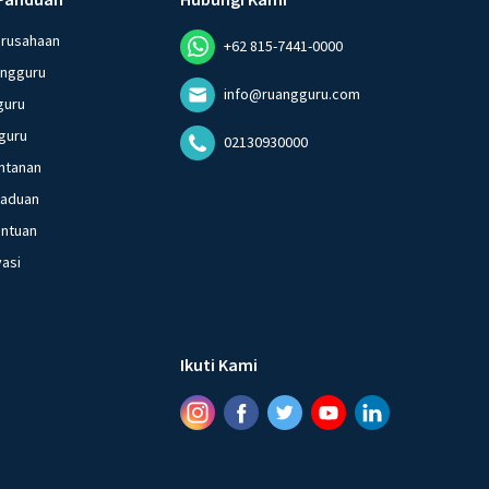
erusahaan
+62 815-7441-0000
angguru
info@ruangguru.com
guru
guru
02130930000
ntanan
gaduan
entuan
vasi
Ikuti Kami