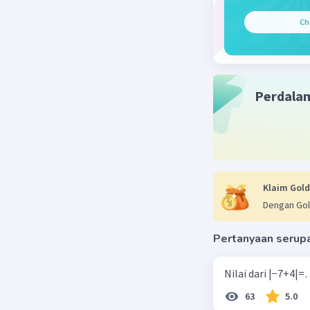
Ch
Perdala
Klaim Gold
Dengan Gol
Pertanyaan serup
63
5.0