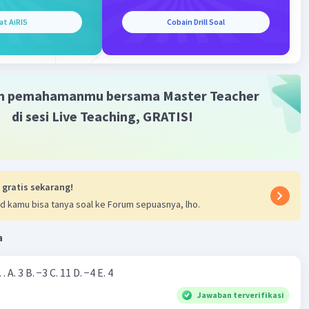
at AiRIS
Cobain Drill Soal
m pemahamanmu bersama Master Teacher
di sesi Live Teaching, GRATIS!
Iklan
 gratis sekarang!
d kamu bisa tanya soal ke Forum sepuasnya, lho.
a
Nilai dari |−7+4|=… A. 3 B. −3 C. 11 D. −4 E. 4
Jawaban terverifikasi