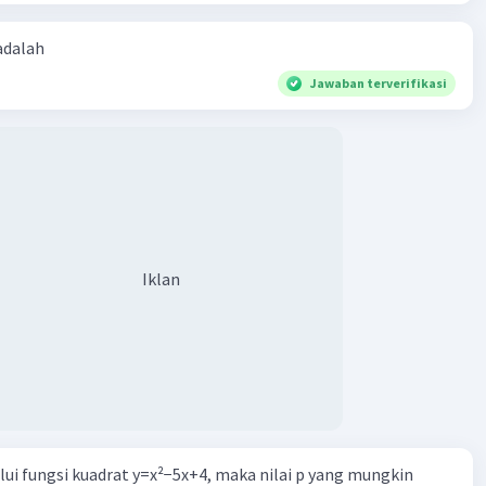
 adalah
Jawaban terverifikasi
Iklan
alui fungsi kuadrat y=x²−5x+4, maka nilai p yang mungkin