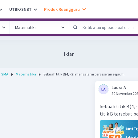
UTBK/SNBT
Produk Ruangguru
Iklan
SMA
Matematika
Sebuah titik B(4, - 2) mengalami pergeseran sejauh...
Laura A
20 November 202
Sebuah titik B(4,
titik B tersebut b
Ikuti T
Habis d