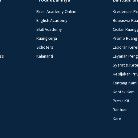
Brain Academy Online
Kredensial P
English Academy
Beasiswa Ru
Skill Academy
Cicilan Ruang
Ruangkerja
Promo Ruang
Schoters
Laporan Kere
ess
Kalananti
Layanan Pen
Syarat & Ket
Kebijakan Pri
Tentang Kami
Kontak Kami
Press Kit
Bantuan
Karir