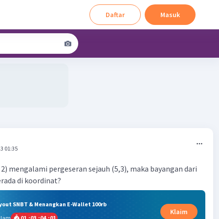
Daftar
Masuk
3 01:35
 - 2) mengalami pergeseran sejauh (5,3), maka bayangan dari
erada di koordinat?
ryout SNBT & Menangkan E-Wallet 100rb
Klaim
alam
01
:
03
:
04
:
00