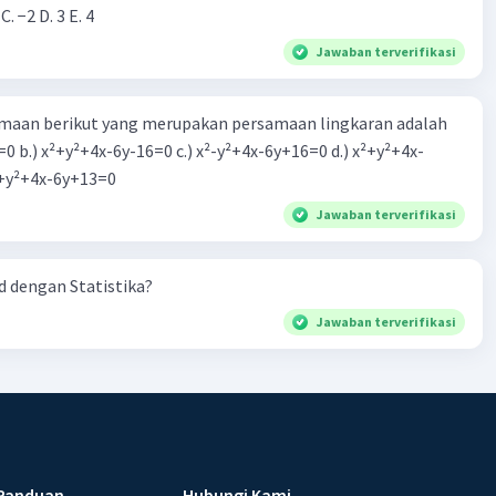
 C. −2 D. 3 E. 4
Jawaban terverifikasi
aan berikut yang merupakan persamaan lingkaran adalah
=0 b.) x²+y²+4x-6y-16=0 c.) x²-y²+4x-6y+16=0 d.) x²+y²+4x-
2=0 e.) x²+y²+4x-6y+13=0
Jawaban terverifikasi
 dengan Statistika?
Jawaban terverifikasi
Panduan
Hubungi Kami