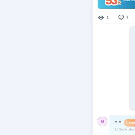
1
1
M M
Leve
20 November 