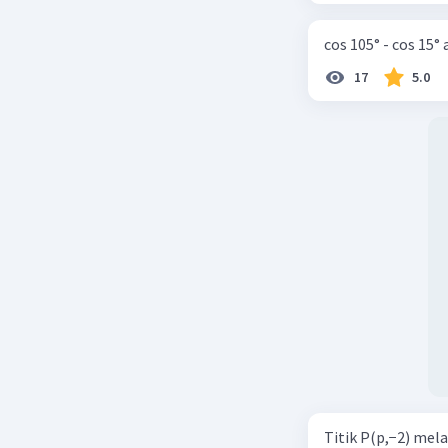
cos 105° - cos 15°
17
5.0
Titik P(p,−2) mel