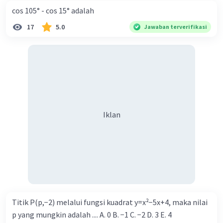
cos 105° - cos 15° adalah
17
5.0
Jawaban terverifikasi
Iklan
Titik P(p,−2) melalui fungsi kuadrat y=x²−5x+4, maka nilai
p yang mungkin adalah .... A. 0 B. −1 C. −2 D. 3 E. 4