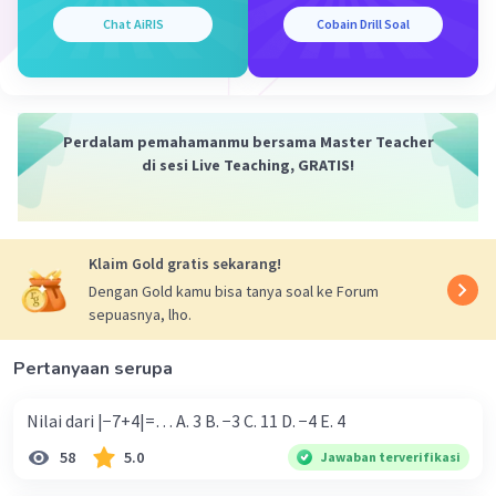
Chat AiRIS
Cobain Drill Soal
Perdalam pemahamanmu bersama Master Teacher
di sesi Live Teaching, GRATIS!
Klaim Gold gratis sekarang!
Dengan Gold kamu bisa tanya soal ke Forum
sepuasnya, lho.
Pertanyaan serupa
Nilai dari |−7+4|=… A. 3 B. −3 C. 11 D. −4 E. 4
58
5.0
Jawaban terverifikasi