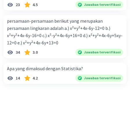
23
4.5
Jawaban terverifikasi
persamaan-persamaan berikut yang merupakan
persamaan lingkaran adalah a.) x²+y²+4x-6y-12=0 b.)
x²+y²+4x-6y-16=0 c.) x²-y²+4x-6y+16=0 d.) x²+y²+4x-6y+5xy-
12=0 e.) x²+y²+4x-6y+13=0
34
3.0
Jawaban terverifikasi
Apa yang dimaksud dengan Statistika?
14
4.2
Jawaban terverifikasi