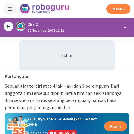
Masuk
Cha C
20 November 2023 11:12
Iklan
Pertanyaan
Sebuah tim terdiri atas 4 laki-laki dan 3 perempuan. Dari
anggota tim tersebut dipilih ketua tim dan sekretarisnya.
Jika sekretaris harus seorang perempuan, banyak hasil
pemilihan yang mungkin adalah...
Ikuti Tryout SNBT & Menangkan E-Wallet
100rb
Klaim
Habis dalam
01
:
04
:
27
:
34