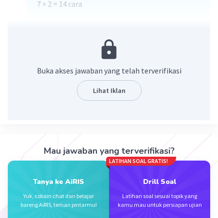
7 × 2 = 14 cara
·
1.0
(
1
)
Balas
Beri Rating
Buka akses jawaban yang telah terverifikasi
Lihat Iklan
Iklan
Mau jawaban yang terverifikasi?
LATIHAN SOAL GRATIS!
Tanya ke AiRIS
Drill Soal
Yuk, cobain chat dan belajar
Latihan soal sesuai topik yang
bareng AiRIS, teman pintarmu!
kamu mau untuk persiapan ujian