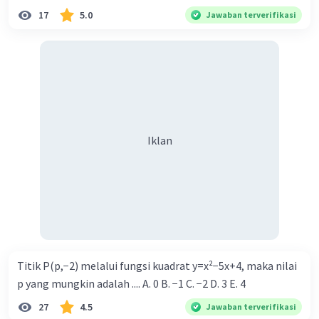
17
5.0
Jawaban terverifikasi
Iklan
Titik P(p,−2) melalui fungsi kuadrat y=x²−5x+4, maka nilai
p yang mungkin adalah .... A. 0 B. −1 C. −2 D. 3 E. 4
27
4.5
Jawaban terverifikasi