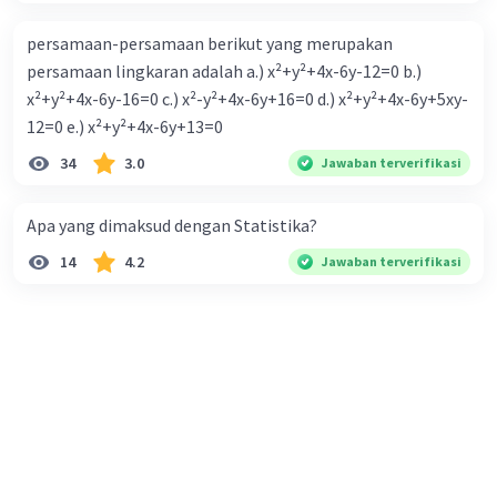
persamaan-persamaan berikut yang merupakan
persamaan lingkaran adalah a.) x²+y²+4x-6y-12=0 b.)
x²+y²+4x-6y-16=0 c.) x²-y²+4x-6y+16=0 d.) x²+y²+4x-6y+5xy-
12=0 e.) x²+y²+4x-6y+13=0
34
3.0
Jawaban terverifikasi
Apa yang dimaksud dengan Statistika?
14
4.2
Jawaban terverifikasi