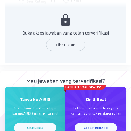
·
0.0
(
0
)
Balas
Beri Rating
Buka akses jawaban yang telah terverifikasi
Lihat Iklan
Iklan
Mau jawaban yang terverifikasi?
LATIHAN SOAL GRATIS!
Tanya ke AiRIS
Drill Soal
Yuk, cobain chat dan belajar
Latihan soal sesuai topik yang
bareng AiRIS, teman pintarmu!
kamu mau untuk persiapan ujian
Chat AiRIS
Cobain Drill Soal