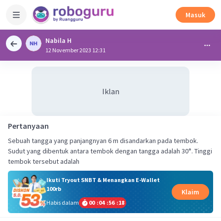
Masuk
Nabila H
12 November 2023 12:31
Iklan
Pertanyaan
Sebuah tangga yang panjangnyan 6 m disandarkan pada tembok.
Sudut yang dibentuk antara tembok dengan tangga adalah 30°. Tinggi
tembok tersebut adalah
Ikuti Tryout SNBT & Menangkan E-Wallet
100rb
Klaim
Habis dalam
00
:
04
:
56
:
18