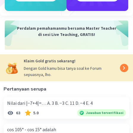
Perdalam pemahamanmu bersama Master Teacher
di sesi Live Teaching, GRATIS!
Klaim Gold gratis sekarang!
Dengan Gold kamu bisa tanya soal ke Forum
sepuasnya, lho.
Pertanyaan serupa
Nilai dari |−7+4|=… A. 3 B. −3 C. 11 D. −4 E. 4
63
5.0
Jawaban terverifikasi
cos 105° - cos 15° adalah