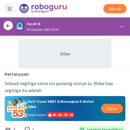
Masuk
Farah N
03 Oktober 2023 10:55
Iklan
Pertanyaan
Sebuah segitiga sama sisi panjang sisinya 2𝑎. Maka luas
segitiga itu adalah
Ikuti Tryout SNBT & Menangkan E-Wallet
100rb
Klaim
Habis dalam
00
:
06
:
30
:
35
1
1
Jawaban terverifikasi