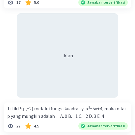
17
5.0
Jawaban terverifikasi
Iklan
Titik P(p,−2) melalui fungsi kuadrat y=x²−5x+4, maka nilai
p yang mungkin adalah .... A. 0 B. −1 C. −2 D. 3 E. 4
27
4.5
Jawaban terverifikasi