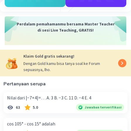
Iklan
Perdalam pemahamanmu bersama Master Teacher
di sesi Live Teaching, GRATIS!
Klaim Gold gratis sekarang!
Dengan Gold kamu bisa tanya soal ke Forum
sepuasnya, lho.
Pertanyaan serupa
Nilai dari |−7+4|=… A. 3 B. −3 C. 11 D. −4 E. 4
63
5.0
Jawaban terverifikasi
cos 105° - cos 15° adalah