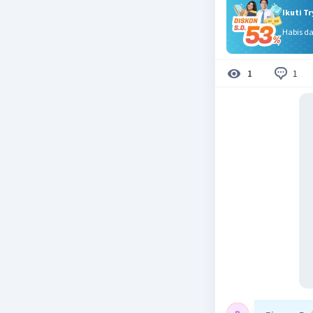
Ikuti T
Habis d
1
1