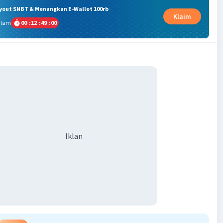
ryout SNBT & Menangkan E-Wallet 100rb
Klaim
alam
00
:
12
:
48
:
59
Iklan