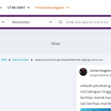
UTBK/SNBT
Produk Ruangguru
Iklan
SMA
Matematika
sebuah pecahan genteng berbentuk segitiga sama sis...
Jovan.Kageno
01 April 2024 01:
sebuah pecahan ge
cm2 dengan tinggi
berhias manik man
tali berhias man