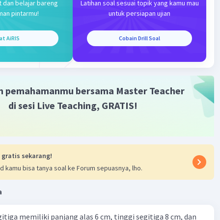
t dan belajar bareng
Latihan soal sesuai topik yang kamu mau
man pintarmu!
untuk persiapan ujian
at AiRIS
Cobain Drill Soal
m pemahamanmu bersama Master Teacher
di sesi Live Teaching, GRATIS!
 gratis sekarang!
d kamu bisa tanya soal ke Forum sepuasnya, lho.
a
itiga memiliki panjang alas 6 cm, tinggi segitiga 8 cm, dan