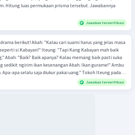
cm. Hitung luas permukaan prisma tersebut. Jawabannya
Jawaban terverifikasi
lau cari suami harus yang jelas masa
n!" Iteung: "Tapi Kang Kabayan mah baik
asti suka
 sedikit ngirim ikan kesenangan Abah. Ikan gurame!" Ambu:
pa selalu saja diukur pakai uang." Tokoh Iteung pada
but akan lebih menarik jika menggunakan kostum a. celana
Jawaban terverifikasi
n rambut panjang dibiarkan terurai b. celana panjang
ua c. kebaya dan celana panjang dengan
t di kepang dua 2.Jo :
" (keluar dari mobil) Yuda: (tampak terkejut dan
aaf!" (1) Bapak: "Sudahlah
a maaf kok, lagi pula ayah buru- buru nanti terlambat ke
dari mobil) Jo : "Tidak bisa, dia harus diberi