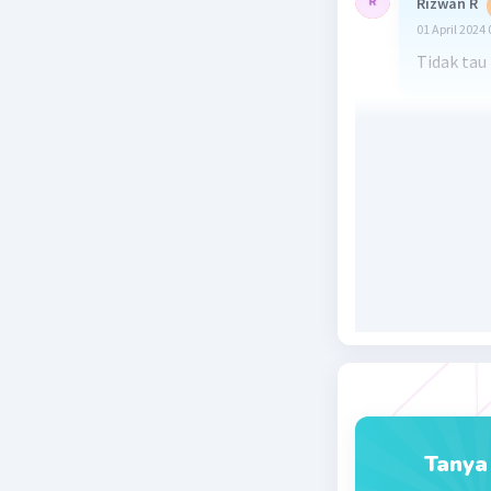
Rizwan R
01 April 2024 
Tidak tau
Beri R
Tanya