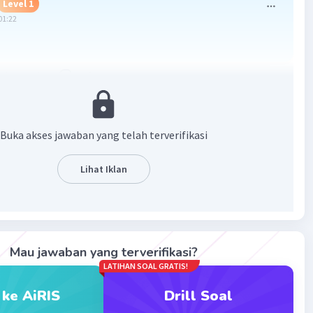
Level 1
01:22
·
0.0
(
0
)
Balas
ating
Buka akses jawaban yang telah terverifikasi
Lihat Iklan
Iklan
Mau jawaban yang terverifikasi?
LATIHAN SOAL GRATIS!
 ke AiRIS
Drill Soal