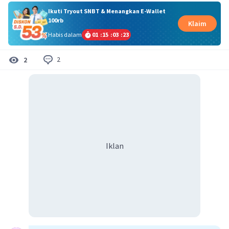
Ikuti Tryout SNBT & Menangkan E-Wallet
100rb
Klaim
Habis dalam
01
:
15
:
03
:
23
2
2
Iklan