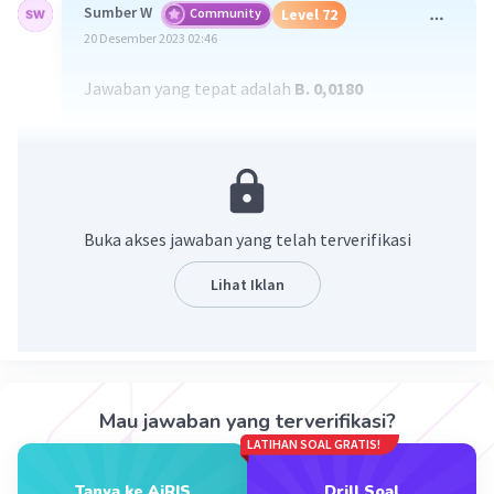
Sumber W
Community
Level 72
20 Desember 2023 02:46
Jawaban yang tepat adalah
B. 0,0180
Pembahasan :
-3
3
Vo = 2 liter = 2 x 10
m
-5
𝞬 = 0,00018 /°C = 18 x 10
/°C
Δt = 50°C
Buka akses jawaban yang telah terverifikasi
ΔV = V0 x 𝞬 x Δt
Lihat Iklan
-3
-5
= 2 x 10
x 18 x 10
x 50
-8
3
= 1800 x 10
m
-6
3
= 18 x 10
m
-3
= 18 x 10
liter
= 0,0180 liter
Mau jawaban yang terverifikasi?
Jadi volume air raksa yang tumpah adalah 0,0180
LATIHAN SOAL GRATIS!
liter
Tanya ke AiRIS
Drill Soal