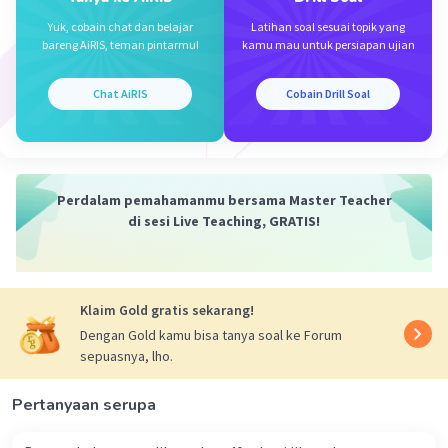
·
3.4
(
5
)
Balas
Beri Rating
Yuk, cobain chat dan belajar
Latihan soal sesuai topik yang
bareng AiRIS, teman pintarmu!
kamu mau untuk persiapan ujian
Dwi S
Level 1
Chat AiRIS
Cobain Drill Soal
16 Januari 2024 04:32
Jawaban nya d. 0,0180
·
5.0
(
1
)
Balas
Beri Rating
Iklan
Perdalam pemahamanmu bersama Master Teacher
di sesi Live Teaching, GRATIS!
Klaim Gold gratis sekarang!
Dengan Gold kamu bisa tanya soal ke Forum
sepuasnya, lho.
Pertanyaan serupa