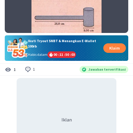
Ikuti Tryout SNBT & Menangkan E-Wallet
100rb
Klaim
Habis dalam
00
:
11
:
50
:
03
1
1
Jawaban terverifikasi
Iklan