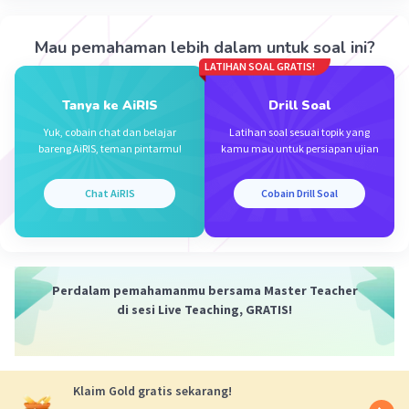
Titik berat tangkai:
Xs = 26/2 = 13 cm
Mau pemahaman lebih dalam untuk soal ini?
LATIHAN SOAL GRATIS!
Titik berat palu:
Xp = 26 + 8/2 = 30 cm
Tanya ke AiRIS
Drill Soal
Titik berat palu dan tangkai:
Yuk, cobain chat dan belajar
Latihan soal sesuai topik yang
Xo = mp.xp + ms.xs/mp + ms
bareng AiRIS, teman pintarmu!
kamu mau untuk persiapan ujian
Xo = 2(30) + 0,5(13)/2 + 0,5
Xo = 26,6 cm
Chat AiRIS
Cobain Drill Soal
Dengan demikian, titik yang membentuk lintasan
parabola adalah sebesar 26,6 cm
·
0.0
(
0
)
Balas
Beri Rating
Perdalam pemahamanmu bersama Master Teacher
di sesi Live Teaching, GRATIS!
Klaim Gold gratis sekarang!