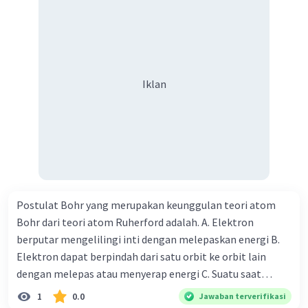
Iklan
Postulat Bohr yang merupakan keunggulan teori atom
Bohr dari teori atom Ruherford adalah. A. Elektron
berputar mengelilingi inti dengan melepaskan energi B.
Elektron dapat berpindah dari satu orbit ke orbit lain
dengan melepas atau menyerap energi C. Suatu saat
elektron akan masuk pada inti atom D. Muatan positif dan
1
0.0
Jawaban terverifikasi