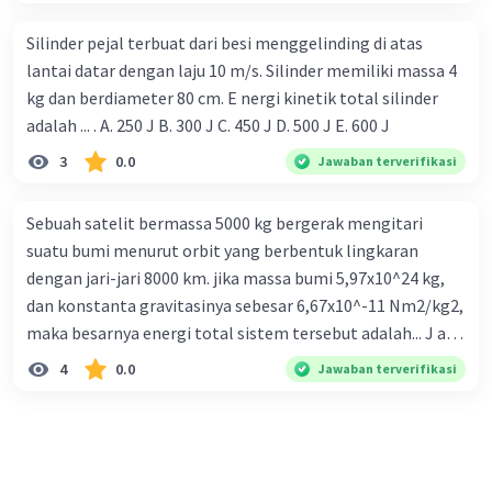
sebagian besar massa atom berkumpul pada inti atom E.
Inti atom dikelilingi oleh elektron-elektron yang berada
Silinder pejal terbuat dari besi menggelinding di atas
pada lintasan tertentu
lantai datar dengan laju 10 m/s. Silinder memiliki massa 4
kg dan berdiameter 80 cm. E nergi kinetik total silinder
adalah ... . A. 250 J B. 300 J C. 450 J D. 500 J E. 600 J
3
0.0
Jawaban terverifikasi
Sebuah satelit bermassa 5000 kg bergerak mengitari
suatu bumi menurut orbit yang berbentuk lingkaran
dengan jari-jari 8000 km. jika massa bumi 5,97x10^24 kg,
dan konstanta gravitasinya sebesar 6,67x10^-11 Nm2/kg2,
maka besarnya energi total sistem tersebut adalah... J a.
1,14x10^14 b. 1,24x10^14 c. 2,14x10^14 d. 2,24x10^14 e.
4
0.0
Jawaban terverifikasi
2,24x10^15