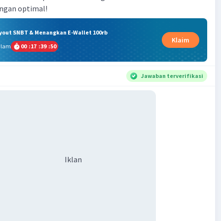
ryout SNBT & Menangkan E-Wallet 100rb
Klaim
alam
00
:
17
:
39
:
49
Jawaban terverifikasi
Iklan