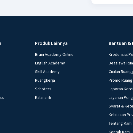
u
Produk Lainnya
Bantuan & 
Brain Academy Online
Kredensial P
English Academy
Beasiswa Ru
Skill Academy
Cicilan Ruang
Ruangkerja
Promo Ruang
Schoters
Laporan Kere
ess
Kalananti
Layanan Pen
Syarat & Ket
Kebijakan Pri
Tentang Kami
Kontak Kami