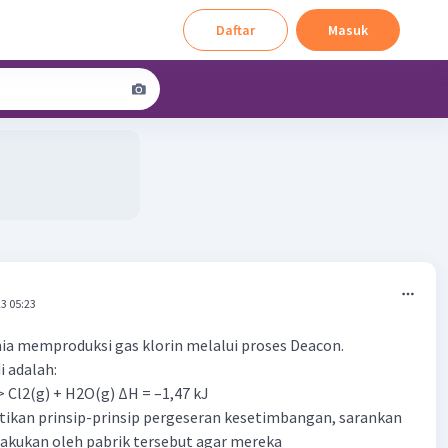
Daftar
Masuk
3 05:23
ia memproduksi gas klorin melalui proses Deacon.
i adalah:
> Cl2(g) + H2O(g) ∆H = –1,47 kJ
kan prinsip-prinsip pergeseran kesetimbangan, sarankan
lakukan oleh pabrik tersebut agar mereka