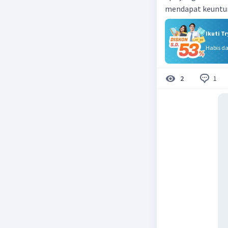
Ikuti T
Habis d
1
2