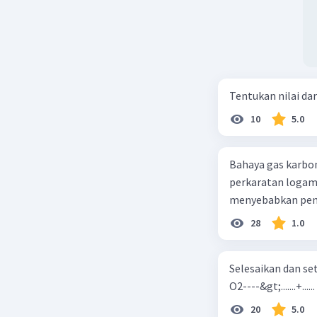
Tentukan nilai dar
10
5.0
Bahaya gas karbon mon
perkaratan logam b. mengurangi kadar CO2 di udara c. merusak lapisan ozon
28
1.0
Selesaikan dan seta
O2----&gt;.......+......
20
5.0