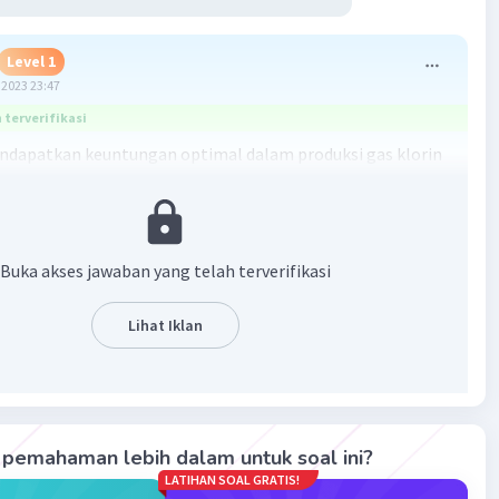
Level 1
2023 23:47
terverifikasi
dapatkan keuntungan optimal dalam produksi gas klorin
roses Deacon, pabrik kimia dapat mempertimbangkan
langkah berikut:
a suhu optimal: Reaksi Deacon menghasilkan gas klorin
Buka akses jawaban yang telah terverifikasi
h banyak pada suhu yang lebih rendah. Oleh karena itu,
apat mempertahankan suhu yang rendah untuk
Lihat Iklan
kan hasil produksi gas klorin.
a tekanan optimal: Peningkatan tekanan dalam sistem
ga dapat meningkatkan hasil produksi gas klorin. Pabrik
mpertimbangkan penggunaan tekanan yang lebih tinggi
pemahaman lebih dalam untuk soal ini?
ingkatkan hasil produksi.
LATIHAN SOAL GRATIS!