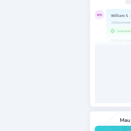
William S
10 November 
Jawaban 
Untuk men
melalui p
beberapa 
1. Menjag
yang lebi
pabrik d
meningkat
2. Menjag
reaksi ju
dapat me
Mau 
untuk men