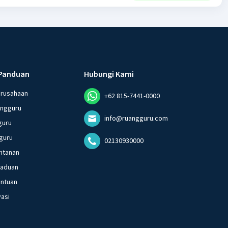
Panduan
Hubungi Kami
erusahaan
+62 815-7441-0000
angguru
info@ruangguru.com
guru
guru
02130930000
ntanan
gaduan
entuan
vasi