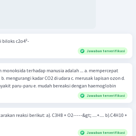
i biloks c2o4²-
Jawaban terverifikasi
oksida terhadap manusia adalah .... a. mempercepat
 d.
menyebabkan penyakit paru-paru e. mudah bereaksi dengan haemoglobin
Jawaban terverifikasi
rakan reaksi berikut: a). C3H8 + O2-----&gt; .....+..... b).C4H10 +
Jawaban terverifikasi