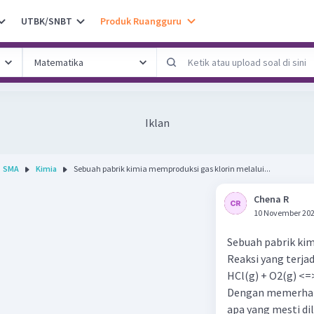
UTBK/SNBT
Produk Ruangguru
Iklan
SMA
Kimia
Sebuah pabrik kimia memproduksi gas klorin melalui...
Chena R
10 November 202
Sebuah pabrik kim
Reaksi yang terjad
HCl(g) + O2(g) <=
Dengan memerhati
apa yang mesti di