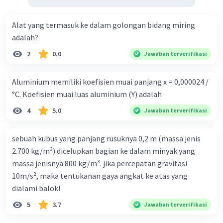
Alat yang termasuk ke dalam golongan bidang miring
adalah?
2
0.0
Jawaban terverifikasi
Aluminium memiliki koefisien muai panjang x = 0,000024 /
°C. Koefisien muai luas aluminium (Y) adalah
4
5.0
Jawaban terverifikasi
sebuah kubus yang panjang rusuknya 0,2 m (massa jenis
2.700 kg/m³) dicelupkan bagian ke dalam minyak yang
massa jenisnya 800 kg/m³. jika percepatan gravitasi
10m/s², maka tentukanan gaya angkat ke atas yang
dialami balok!
5
3.7
Jawaban terverifikasi