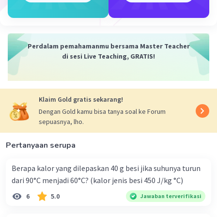
·
0.0
(
0
)
Balas
Beri Rating
Perdalam pemahamanmu bersama Master Teacher
di sesi Live Teaching, GRATIS!
Iklan
Klaim Gold gratis sekarang!
Dengan Gold kamu bisa tanya soal ke Forum
sepuasnya, lho.
Pertanyaan serupa
Berapa kalor yang dilepaskan 40 g besi jika suhunya turun
dari 90°C menjadi 60°C? (kalor jenis besi 450 J/kg °C)
6
5.0
Jawaban terverifikasi