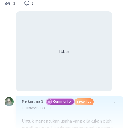
1
1
Iklan
Meikarlina S
Community
Level 27
06 Oktober 2023 01:05
Untuk menentukan usaha yang dilakukan oleh
mobil mainan, kita dapat menggunakan rumus