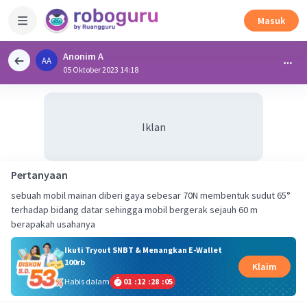
Masuk
Anonim A
AA
05 Oktober 2023 14:18
Iklan
Pertanyaan
sebuah mobil mainan diberi gaya sebesar 70N membentuk sudut 65°
terhadap bidang datar sehingga mobil bergerak sejauh 60 m
berapakah usahanya
Ikuti Tryout SNBT & Menangkan E-Wallet
100rb
Klaim
Habis dalam
01
:
12
:
28
:
05