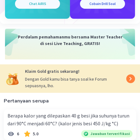
m/s, kecepatan akhir mobil adalah 0 m/s, dan
Chat AiRIS
Cobain Drill Soal
waktu yang ditempuh adalah 10 detik. Maka,
percepatan atau perlambatan mobil tersebut
dapat dihitung sebagai berikut:
a = (0 - 25) / 10
Perdalam pemahamanmu bersama Master Teacher
a = -2.5 m/s^2
di sesi Live Teaching, GRATIS!
Jadi, besar percepatan atau perlambatan mobil
tersebut adalah 2.5 m/s^2.
Klaim Gold gratis sekarang!
B. Arah percepatan atau perlambatannya
Berdasarkan hasil perhitungan di atas, diketahui
Dengan Gold kamu bisa tanya soal ke Forum
sepuasnya, lho.
bahwa mobil mengalami perlambatan. Oleh
karena itu, arah percepatan mobil tersebut
Pertanyaan serupa
adalah berlawanan dengan arah gerak mobil,
yaitu ke arah barat.
Berapa kalor yang dilepaskan 40 g besi jika suhunya turun
dari 90°C menjadi 60°C? (kalor jenis besi 450 J/kg °C)
·
0.0
(
0
)
Balas
Beri Rating
6
5.0
Jawaban terverifikasi