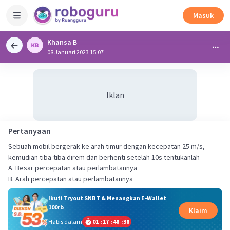
Masuk
Khansa B
08 Januari 2023 15:07
Iklan
Pertanyaan
Sebuah mobil bergerak ke arah timur dengan kecepatan 25 m/s,
kemudian tiba-tiba direm dan berhenti setelah 10s tentukanlah
A. Besar percepatan atau perlambatannya
B. Arah percepatan atau perlambatannya
Ikuti Tryout SNBT & Menangkan E-Wallet
100rb
Klaim
Habis dalam
01
:
17
:
48
:
38