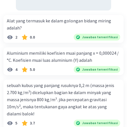
Alat yang termasuk ke dalam golongan bidang miring
adalah?
2
0.0
Jawaban terverifikasi
Aluminium memiliki koefisien muai panjang x = 0,000024 /
°C. Koefisien muai luas aluminium (Y) adalah
4
5.0
Jawaban terverifikasi
sebuah kubus yang panjang rusuknya 0,2 m (massa jenis
2.700 kg/m³) dicelupkan bagian ke dalam minyak yang
massa jenisnya 800 kg/m³. jika percepatan gravitasi
10m/s², maka tentukanan gaya angkat ke atas yang
dialami balok!
5
3.7
Jawaban terverifikasi