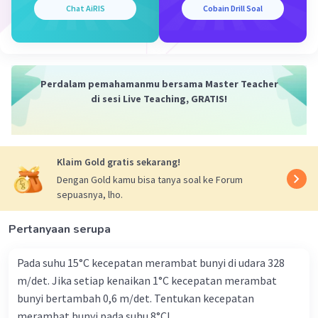
Chat AiRIS
Cobain Drill Soal
1/f' = 1/d - 1/f
1/f' = 1/19,6 cm - 1/2,20 cm
1/f' = 0,051 cm^-1
Perdalam pemahamanmu bersama Master Teacher
di sesi Live Teaching, GRATIS!
f' = 19,6 cm / (1 - 19,6 cm / 2,20 cm) = -2,51 cm
Karena jarak fokus lensa okuler (f') negatif, maka
perbesaran angular (M) juga negatif, yang berarti
Klaim Gold gratis sekarang!
bayangan yang terbentuk adalah bayangan terbalik.
Dengan Gold kamu bisa tanya soal ke Forum
Substitusikan nilai p, p', f, dan f' ke dalam rumus
sepuasnya, lho.
perbesaran angular:
M = (-p' / p) x (f / f') = (-2,20 cm / p) x (2,20 cm / -2,51 cm)
Pertanyaan serupa
= 0,88 x (p^-1)
Pada suhu 15°C kecepatan merambat bunyi di udara 328
Sehingga, perbesaran angular mikroskop majemuk
m/det. Jika setiap kenaikan 1°C kecepatan merambat
adalah 0,88 kali jarak invers benda dari lensa objektif.
bunyi bertambah 0,6 m/det. Tentukan kecepatan
merambat bunyi pada suhu 8°C!