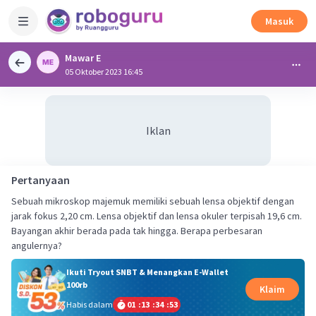
Masuk
Mawar E
05 Oktober 2023 16:45
Iklan
Pertanyaan
Sebuah mikroskop majemuk memiliki sebuah lensa objektif dengan
jarak fokus 2,20 cm. Lensa objektif dan lensa okuler terpisah 19,6 cm.
Bayangan akhir berada pada tak hingga. Berapa perbesaran
angulernya?
Ikuti Tryout SNBT & Menangkan E-Wallet
100rb
Klaim
Habis dalam
01
:
13
:
34
:
52