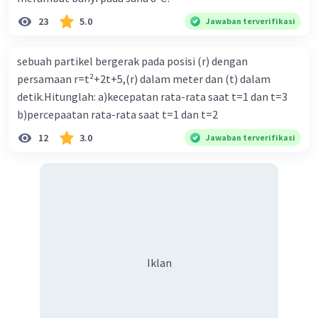
·
0.0
(
0
)
Balas
Beri Rating
23
5.0
Jawaban terverifikasi
sebuah partikel bergerak pada posisi (r) dengan
persamaan r=t²+2t+5,(r) dalam meter dan (t) dalam
detik.Hitunglah: a)kecepatan rata-rata saat t=1 dan t=3
b)percepaatan rata-rata saat t=1 dan t=2
Iklan
12
3.0
Jawaban terverifikasi
Iklan