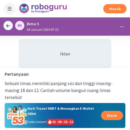
Masuk
Bima S
04 Januari 2024 07:22
Iklan
Pertanyaan
Sebuah limas memiliki panjang sisi dan tinggi masing-
masing 18 dan 12. Carilah volume bangun ruang limas
tersebut
Ikuti Tryout SNBT & Menangkan E-Wallet
100rb
Klaim
Habis dalam
01
:
09
:
23
:
10