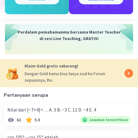
\[ V = 432 \]
Jadi, volume limas tersebut adalah 432 satuan volume.
Perdalam pemahamanmu bersama Master Teacher
·
0.0
(
0
)
Balas
Beri Rating
di sesi Live Teaching, GRATIS!
Klaim Gold gratis sekarang!
Dengan Gold kamu bisa tanya soal ke Forum
sepuasnya, lho.
Iklan
Pertanyaan serupa
Nilai dari |−7+4|=… A. 3 B. −3 C. 11 D. −4 E. 4
62
5.0
Jawaban terverifikasi
cos 105° - cos 15° adalah