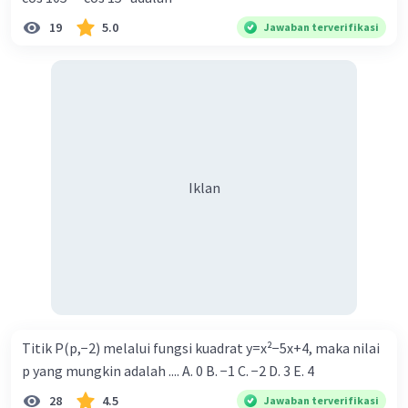
19
5.0
Jawaban terverifikasi
Iklan
Titik P(p,−2) melalui fungsi kuadrat y=x²−5x+4, maka nilai
p yang mungkin adalah .... A. 0 B. −1 C. −2 D. 3 E. 4
28
4.5
Jawaban terverifikasi