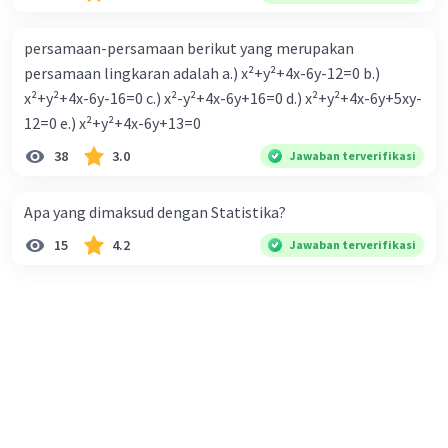
persamaan-persamaan berikut yang merupakan
persamaan lingkaran adalah a.) x²+y²+4x-6y-12=0 b.)
x²+y²+4x-6y-16=0 c.) x²-y²+4x-6y+16=0 d.) x²+y²+4x-6y+5xy-
12=0 e.) x²+y²+4x-6y+13=0
38
3.0
Jawaban terverifikasi
Apa yang dimaksud dengan Statistika?
15
4.2
Jawaban terverifikasi