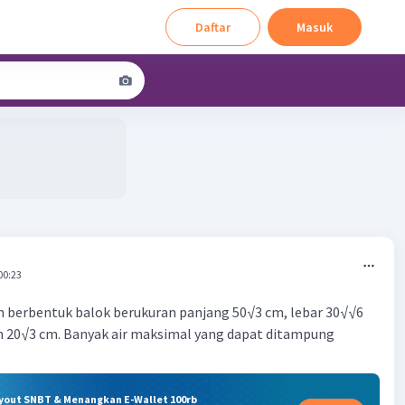
Daftar
Masuk
00:23
n berbentuk balok berukuran panjang 50√3 cm, lebar 30√√6
 20√3 cm. Banyak air maksimal yang dapat ditampung
ryout SNBT & Menangkan E-Wallet 100rb