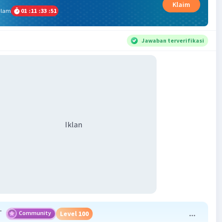
Klaim
alam
01
:
11
:
33
:
51
Jawaban terverifikasi
Iklan
T
Community
Level 100