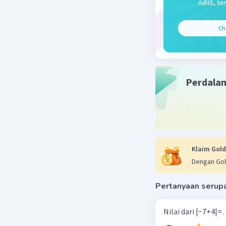
AiRIS, te
Ch
Perdala
Klaim Gold
Dengan Gol
Pertanyaan serup