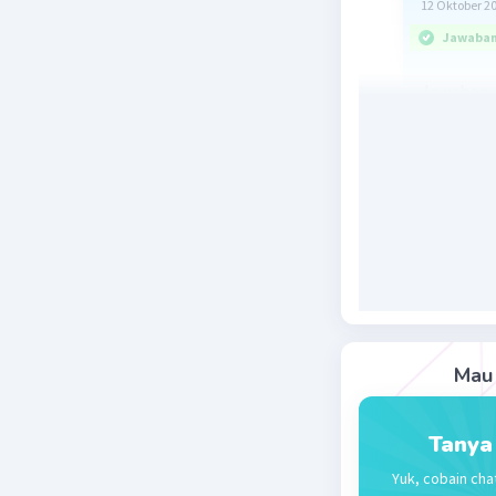
12 Oktober 2
Jawaban 
Jawaban
Pembah
Vol. balok
= 900
Beri R
Mau 
Tanya
Yuk, cobain cha