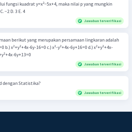
alui fungsi kuadrat y=x²−5x+4, maka nilai p yang mungkin
 C. −2 D. 3 E. 4
Jawaban terverifikasi
aan berikut yang merupakan persamaan lingkaran adalah
=0 b.) x²+y²+4x-6y-16=0 c.) x²-y²+4x-6y+16=0 d.) x²+y²+4x-
2=0 e.) x²+y²+4x-6y+13=0
Jawaban terverifikasi
 dengan Statistika?
Jawaban terverifikasi