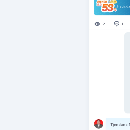
Habis d
1
2
Tjendana 