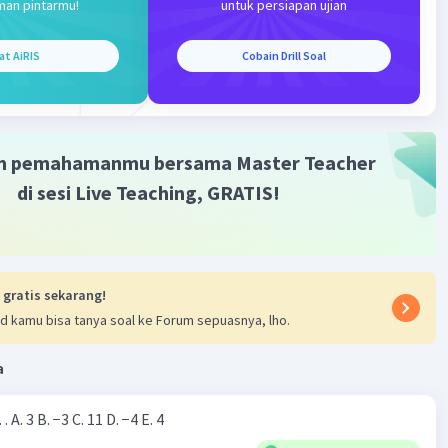
man pintarmu!
untuk persiapan ujian
at AiRIS
Cobain Drill Soal
m pemahamanmu bersama Master Teacher
di sesi Live Teaching, GRATIS!
 gratis sekarang!
d kamu bisa tanya soal ke Forum sepuasnya, lho.
a
Nilai dari |−7+4|=… A. 3 B. −3 C. 11 D. −4 E. 4