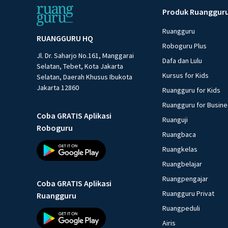
Produk Ruanggur
Ruangguru
RUANGGURU HQ
Roboguru Plus
Jl. Dr. Saharjo No.161, Manggarai
Dafa dan Lulu
Selatan, Tebet, Kota Jakarta
Kursus for Kids
Selatan, Daerah Khusus Ibukota
Jakarta 12860
Ruangguru for Kids
Ruangguru for Busin
Coba GRATIS Aplikasi
Ruanguji
Roboguru
Ruangbaca
Ruangkelas
Ruangbelajar
Ruangpengajar
Coba GRATIS Aplikasi
Ruangguru Privat
Ruangguru
Ruangpeduli
Airis