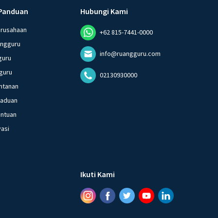
Panduan
Hubungi Kami
erusahaan
+62 815-7441-0000
angguru
info@ruangguru.com
guru
guru
02130930000
ntanan
gaduan
entuan
vasi
Ikuti Kami