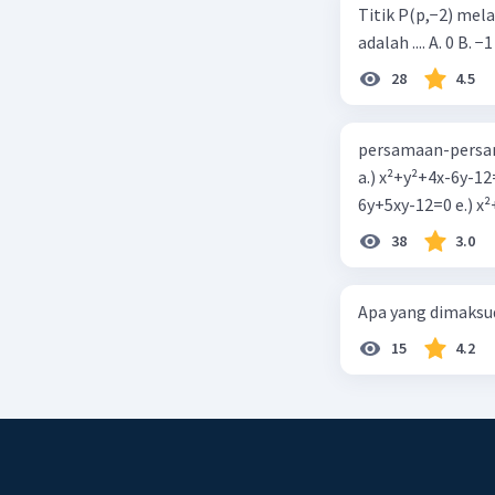
Titik P(p,−2) mel
adalah .... A. 0 B. −1
28
4.5
persamaan-persam
a.) x²+y²+4x-6y-12
6y+5xy-1
38
3.0
Apa yang dimaksud
15
4.2