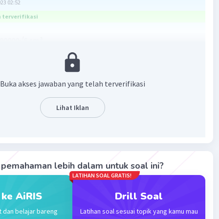
023 02:52
terverifikasi
90000√6 cm³
asan
 = 50√3 × 30√6 × 20√3
Buka akses jawaban yang telah terverifikasi
00√6 cm³
Lihat Iklan
·
0.0
(
0
)
Balas
ating
pemahaman lebih dalam untuk soal ini?
LATIHAN SOAL GRATIS!
 ke AiRIS
Drill Soal
Iklan
t dan belajar bareng
Latihan soal sesuai topik yang kamu mau