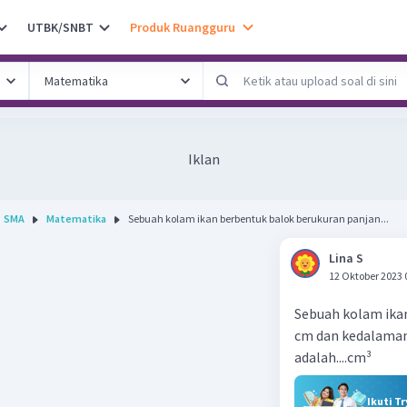
UTBK/SNBT
Produk Ruangguru
Iklan
SMA
Matematika
Sebuah kolam ikan berbentuk balok berukuran panjan...
Lina S
12 Oktober 2023 
Sebuah kolam ika
cm dan kedalaman
adalah....cm³
Ikuti T