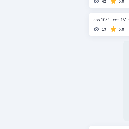
62
5.0
cos 105° - cos 15°
19
5.0