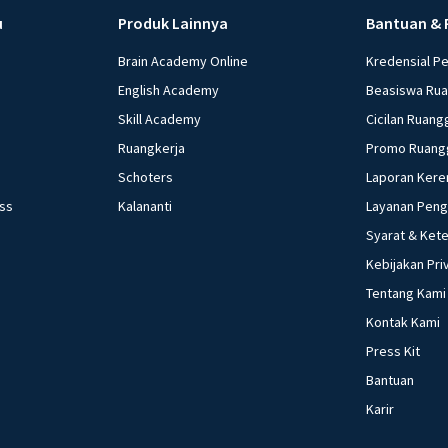
u
Produk Lainnya
Bantuan & 
Brain Academy Online
Kredensial P
English Academy
Beasiswa Ru
Skill Academy
Cicilan Ruang
Ruangkerja
Promo Ruang
Schoters
Laporan Kere
ess
Kalananti
Layanan Pen
Syarat & Ket
Kebijakan Pri
Tentang Kami
Kontak Kami
Press Kit
Bantuan
Karir