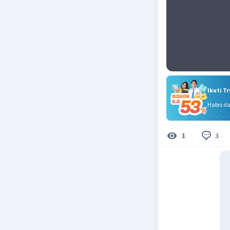
Ikuti T
Habis d
3
1