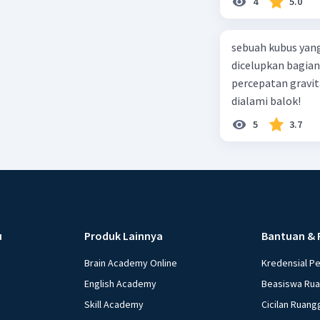
4
5.0
sebuah kubus yang
dicelupkan bagian
percepatan gravit
dialami balok!
5
3.7
u
Produk Lainnya
Bantuan & 
Brain Academy Online
Kredensial P
English Academy
Beasiswa Ru
Skill Academy
Cicilan Ruang