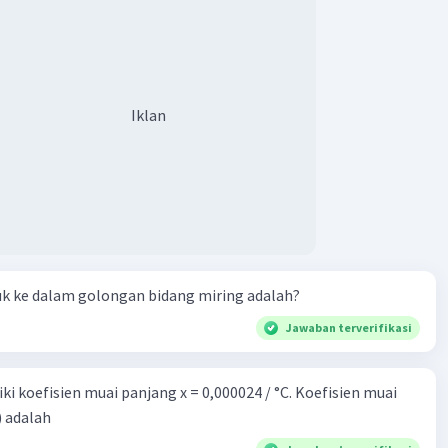
·
0.0
(
0
)
Balas
ating
Level 74
2023 11:29
Iklan
ih kurang paham 🙏🏻
·
0.0
(
0
)
Balas
ating
uk ke dalam golongan bidang miring adalah?
Jawaban terverifikasi
i koefisien muai panjang x = 0,000024 / °C. Koefisien muai
) adalah