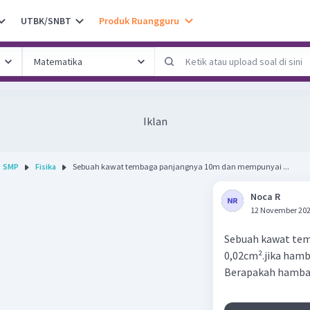
UTBK/SNBT
Produk Ruangguru
Iklan
SMP
Fisika
Sebuah kawat tembaga panjangnya 10m dan mempunyai ...
Noca R
12 November 202
Sebuah kawat te
0,02cm².jika ham
Berapakah hamba