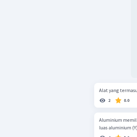
Beri R
Javana A
14 November 
Maaf mas
Beri R
Alat yang termas
2
0.0
Aluminium memilik
luas aluminium (Y