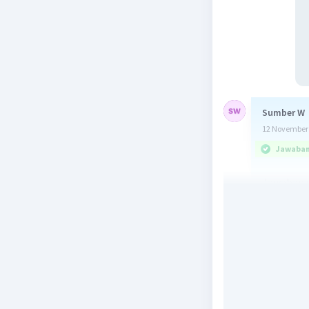
Sumber W
12 November 
Jawaban 
Jawaban y
Hambatan
Pembahas
l = 10 m
A = 0,02 
ρ = 1,68 x