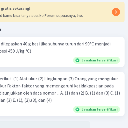
 gratis sekarang!
..?
d kamu bisa tanya soal ke Forum sepuasnya, lho.
ian:
a
dapat diselesaikan dengan konsep hambatan jenis, dimana
nnya adalah:
dilepaskan 40 g besi jika suhunya turun dari 90°C menjadi
besi 450 J/kg °C)
tan jenis (𝞨.m)
Jawaban terverifikasi
tan (𝞨)
2
 penampang (m
)
erikut. (1) Alat ukur (2) Lingkungan (3) Orang yang mengukur
ng penghantar (m)
ukur Faktor-faktor yang memengaruhi ketidakpastian pada
-7
-6
eh data nomor ... A. (1) dan (2) B. (1) dan (3) C. (1)
x 10
x 10)/ (2 x 10
)

dan (4) D. (1), (2), dan (3) E. (1), (2),(3), dan (4)
Jawaban terverifikasi
ban yang tepat adalah 0,84 𝞨.