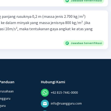
Jawaban terverifikasi
 panjang rusuknya 0,2 m (massa jenis 2.700 kg/m³)
 ke dalam minyak yang massa jenisnya 800 kg/m³. jika
asi 10m/s², maka tentukanan gaya angkat ke atas yang
Jawaban terverifikasi
Panduan
Hubungi Kami
erusahaan
+62 815-7441-0000
angguru
info@ruangguru.com
guru