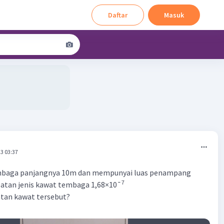
Daftar
Masuk
3 03:37
mbaga panjangnya 10m dan mempunyai luas penampang
7
batan jenis kawat tembaga 1,68×10¯
tan kawat tersebut?