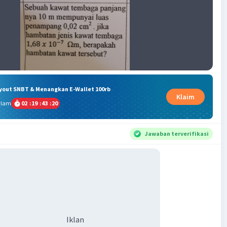
ryout SNBT & Menangkan E-Wallet 100rb
Klaim
alam
02
:
19
:
43
:
19
Jawaban terverifikasi
Iklan