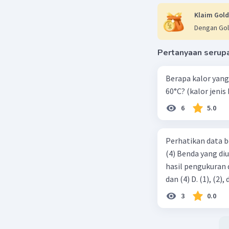
Klaim Gold
Ditanya: R.
Dengan Gol
Penyelesa
Pertanyaan serup
Soal ini 
persamaa
Berapa kalor yang 
ρ = RA/L
60°C? (kalor jenis 
dengan
ρ = hamba
6
5.0
R = hamba
A = luas
Perhatikan data b
L = panja
(4) Benda yang di
hasil pengukuran ditunjukkan ol
R = (1,68 
R = 0,84 
3
0.0
Jadi jawa