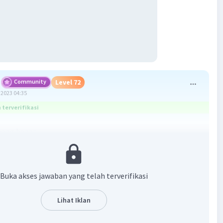
Community
Level 72
2023 04:35
terverifikasi
ang benar :
 kawat adalah
0,84 𝞨
an :
Buka akses jawaban yang telah terverifikasi
2
-6
2
cm
= 2 x 10
m
Lihat Iklan
-7
 10
𝞨m