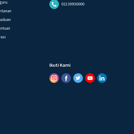
guru
02130930000
ntanan
gaduan
entuan
vasi
Ikuti Kami