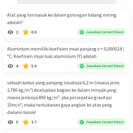
Alat yang termasuk ke dalam golongan bidang miring
adalah?
2
0.0
Jawaban terverifikasi
Aluminium memiliki koefisien muai panjang x = 0,000024 /
°C. Koefisien muai luas aluminium (Y) adalah
4
5.0
Jawaban terverifikasi
sebuah kubus yang panjang rusuknya 0,2 m (massa jenis
2.700 kg/m³) dicelupkan bagian ke dalam minyak yang
massa jenisnya 800 kg/m³. jika percepatan gravitasi
10m/s², maka tentukanan gaya angkat ke atas yang
dialami balok!
5
3.7
Jawaban terverifikasi