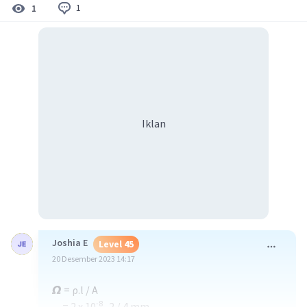
1
1
Iklan
Joshia E
Level 45
20 Desember 2023 14:17
𝞨 = ρ.l / A
-8
= 2 x 10
. 2 / 4 mm