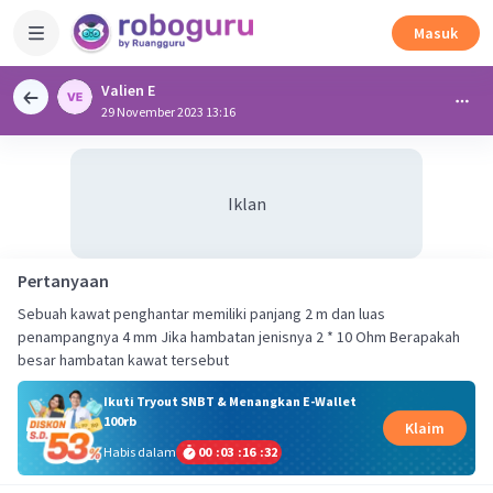
Masuk
Valien E
29 November 2023 13:16
Iklan
Pertanyaan
Sebuah kawat penghantar memiliki panjang 2 m dan luas
penampangnya 4 mm Jika hambatan jenisnya 2 * 10 Ohm Berapakah
besar hambatan kawat tersebut
Ikuti Tryout SNBT & Menangkan E-Wallet
100rb
Klaim
Habis dalam
00
:
03
:
16
:
32