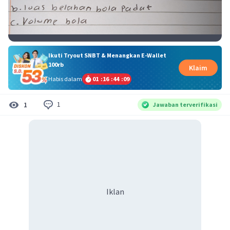
Ikuti Tryout SNBT & Menangkan E-Wallet
100rb
Klaim
Habis dalam
01
:
16
:
44
:
08
1
1
Jawaban terverifikasi
Iklan