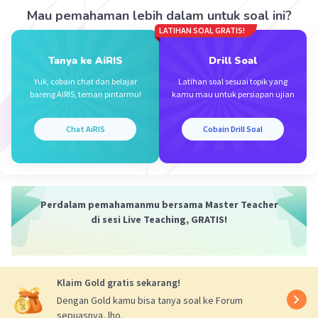
Mau pemahaman lebih dalam untuk soal ini?
·
0.0
(
0
)
Balas
Beri Rating
LATIHAN SOAL GRATIS!
Tanya ke AiRIS
Drill Soal
Yuk, cobain chat dan belajar
Latihan soal sesuai topik yang
bareng AiRIS, teman pintarmu!
kamu mau untuk persiapan ujian
Chat AiRIS
Cobain Drill Soal
Iklan
Perdalam pemahamanmu bersama Master Teacher
di sesi Live Teaching, GRATIS!
Klaim Gold gratis sekarang!
Dengan Gold kamu bisa tanya soal ke Forum
sepuasnya, lho.