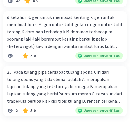
42
4.5
Jawaban terverifikasi
buah. Banyak karung beras kemasan 50 kg adalah 150
buah. Total berat beras dalam kemasan 25 kg adalah 2
diketahui: K: gen untuk membuat keriting k: gen untuk
ton. Perbandingan berat beras kemasan 25 kg dan 50 kg
membuat lurus M: gen untuk kulit gelap m: gen untuk kulit
dalam truk adalah 1: 3. 9. Berdasarkan teks tersebut, jika
terang K dominan terhadap k M dominan terhadap m
biaya setiap beras karung kecil adalah Rp7.500 dan karung
seorang laki-laki berambut keriting berkulit gelap
besar Rp14.000, berapakah biaya angkut semua beras yang
(heterozigot) kawin dengan wanita rambut lurus kulit
harus dibayar oleh Bu Vina? A. Rp2.540.000 C. Rp2.312.000 B.
terang tentukan : a. bagan perkawinannya b. rasio
1
5.0
Jawaban terverifikasi
Rp2.475.000 D. Rp2.280.000
genotipe dan rasio fenotipe nya c. jika perkawinan itu
menghasilkan 12 anak. tentukan fenotipe keturunannya
25. Pada tulang pipa terdapat tulang spons. Ciri dari
dengan prosentase
tulang spons yang tidak benar adalah A. merupakan
lapisan tulang yang teksturnya berongga B. merupakan
lapisan tulang yang berisi 'sumsum merah C. tersusun dari
trabekula berupa kisi-kisi tipis tulang D. rentan terkena
dampak osteoporosis setelah menopause E. mengandung
2
5.0
Jawaban terverifikasi
banyak kalsium fosfat dan kalsium karbonat