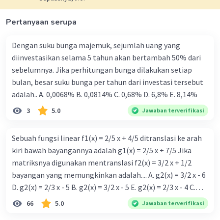
Pertanyaan serupa
Dengan suku bunga majemuk, sejumlah uang yang
diinvestasikan selama 5 tahun akan bertambah 50% dari
sebelumnya. Jika perhitungan bunga dilakukan setiap
bulan, besar suku bunga per tahun dari investasi tersebut
adalah.. A. 0,0068% B. 0,0814% C. 0,68% D. 6,8% Ε. 8,14%
3
5.0
Jawaban terverifikasi
Sebuah fungsi linear f1(x) = 2/5 x + 4/5 ditranslasi ke arah
kiri bawah bayangannya adalah g1(x) = 2/5 x + 7/5 Jika
matriksnya digunakan mentranslasi f2(x) = 3/2 x + 1/2
bayangan yang memungkinkan adalah.... A. g2(x) = 3/2 x - 6
D. g2(x) = 2/3 x - 5 B. g2(x) = 3/2 x - 5 E. g2(x) = 2/3 x - 4 C.
g{2}(x) = 3/2 x + 5
66
5.0
Jawaban terverifikasi