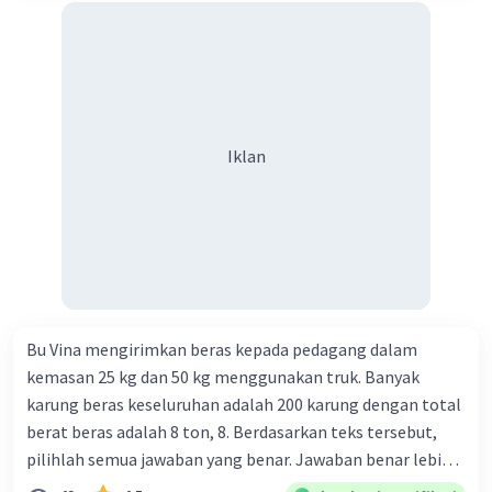
Iklan
Bu Vina mengirimkan beras kepada pedagang dalam
kemasan 25 kg dan 50 kg menggunakan truk. Banyak
karung beras keseluruhan adalah 200 karung dengan total
berat beras adalah 8 ton, 8. Berdasarkan teks tersebut,
pilihlah semua jawaban yang benar. Jawaban benar lebih
dari satu. Banyak karung beras kemasan 25 kg adalah 50