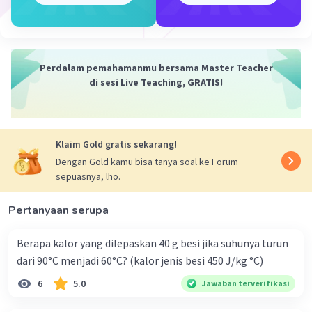
bagian tepinya. Persamaan yang berlaku untuk
menentukan panjang fokus lensa dirumuskan
oleh:
1/f = 1/s + 1/s'
Perdalam pemahamanmu bersama Master Teacher
dan
di sesi Live Teaching, GRATIS!
R = 2 x f.
Selain itu, perbesaran bayangan dirumuskan
Klaim Gold gratis sekarang!
oleh:
M = |s'/s| = |h'/h|.
Dengan Gold kamu bisa tanya soal ke Forum
sepuasnya, lho.
Keterangan:
Pertanyaan serupa
f = jarak fokus cermin (cm)
s = jarak benda terhadap lensa (cm)
Berapa kalor yang dilepaskan 40 g besi jika suhunya turun
s' = jarak bayangan benda (cm)
dari 90°C menjadi 60°C? (kalor jenis besi 450 J/kg °C)
R = jari-jari kelengkungan lensa (cm)
M = perbesaran bayangan
6
5.0
Jawaban terverifikasi
h = tinggi benda (cm)