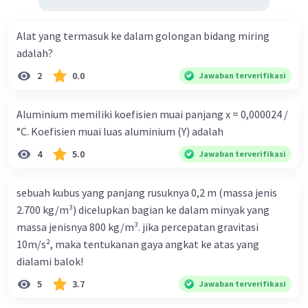
M = 0,5 kali.
Alat yang termasuk ke dalam golongan bidang miring
Sehingga, tinggi bayangannya adalah:
adalah?
M = |h'/h|
0,5 = h'/10
2
0.0
Jawaban terverifikasi
h' = 5 cm.
Aluminium memiliki koefisien muai panjang x = 0,000024 /
Dari hasil perhitungan di atas disimpulkan sifat
°C. Koefisien muai luas aluminium (Y) adalah
bayangan:
a. Nyata, karena s' bertanda positif
4
5.0
Jawaban terverifikasi
b. Terbalik, karena s' bertanda positif
c. Diperkecil, karena M bernilai 0,5 kali.
sebuah kubus yang panjang rusuknya 0,2 m (massa jenis
2.700 kg/m³) dicelupkan bagian ke dalam minyak yang
Jadi, sifat bayangannya adalah nyata, terbalik,
massa jenisnya 800 kg/m³. jika percepatan gravitasi
dan diperkecil.
10m/s², maka tentukanan gaya angkat ke atas yang
dialami balok!
·
0.0
(
0
)
Balas
Beri Rating
5
3.7
Jawaban terverifikasi