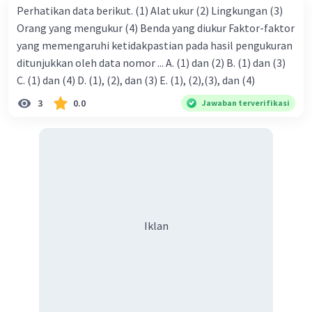
h' = tinggi bayangan (cm).
Perhatikan data berikut. (1) Alat ukur (2) Lingkungan (3)
Orang yang mengukur (4) Benda yang diukur Faktor-faktor
Berdasarkan soal, hitung jarak fokus lensa yaitu:
yang memengaruhi ketidakpastian pada hasil pengukuran
R = 2 x f
ditunjukkan oleh data nomor ... A. (1) dan (2) B. (1) dan (3)
f = R/2
C. (1) dan (4) D. (1), (2), dan (3) E. (1), (2),(3), dan (4)
f = 20/2
f = 10 cm.
3
0.0
Jawaban terverifikasi
Selanjutnya, hitung jarak bayangan yaitu:
1/f = 1/s + 1/s'
1/s' = 1/f - 1/s
1/s' = 1/10 - 1/30
1/s' = 3/30 - 1/30
1/s' = 2/30
Iklan
s' = 15 cm.
Dari rumus perbesaran bayangan diperoleh:
M = |s'/s|
M = |15/30|