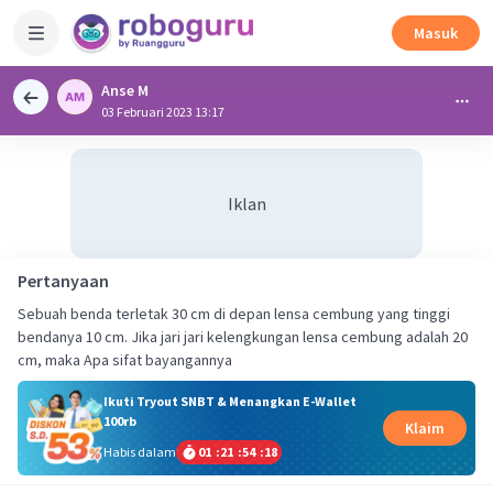
Masuk
Anse M
03 Februari 2023 13:17
Iklan
Pertanyaan
Sebuah benda terletak 30 cm di depan lensa cembung yang tinggi
bendanya 10 cm. Jika jari jari kelengkungan lensa cembung adalah 20
cm, maka Apa sifat bayangannya
Ikuti Tryout SNBT & Menangkan E-Wallet
100rb
Klaim
Habis dalam
01
:
21
:
54
:
18