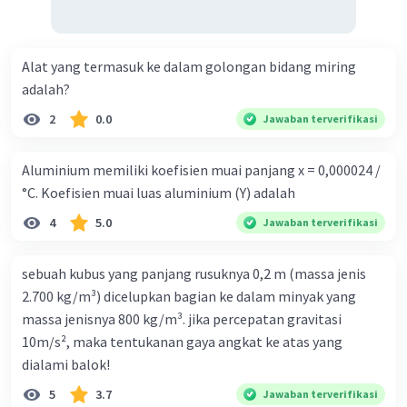
Alat yang termasuk ke dalam golongan bidang miring
adalah?
2
0.0
Jawaban terverifikasi
Aluminium memiliki koefisien muai panjang x = 0,000024 /
°C. Koefisien muai luas aluminium (Y) adalah
4
5.0
Jawaban terverifikasi
sebuah kubus yang panjang rusuknya 0,2 m (massa jenis
2.700 kg/m³) dicelupkan bagian ke dalam minyak yang
massa jenisnya 800 kg/m³. jika percepatan gravitasi
10m/s², maka tentukanan gaya angkat ke atas yang
dialami balok!
5
3.7
Jawaban terverifikasi