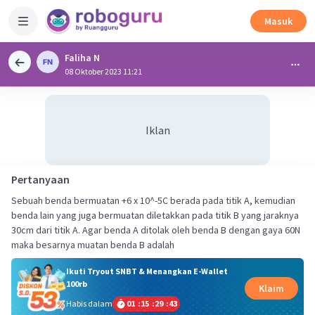
Masuk
Faliha N
08 Oktober 2023 11:21
Iklan
Pertanyaan
Sebuah benda bermuatan +6 x 10^-5C berada pada titik A, kemudian
benda lain yang juga bermuatan diletakkan pada titik B yang jaraknya
30cm dari titik A. Agar benda A ditolak oleh benda B dengan gaya 60N
maka besarnya muatan benda B adalah
Ikuti Tryout SNBT & Menangkan E-Wallet
100rb
Klaim
Habis dalam
01
:
15
:
29
:
42