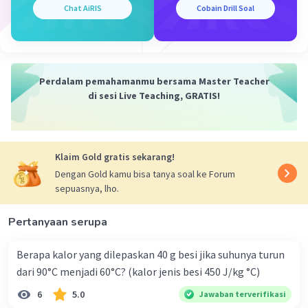
·
5.0
(
1
)
Balas
Beri Rating
Chat AiRIS
Cobain Drill Soal
Perdalam pemahamanmu bersama Master Teacher
di sesi Live Teaching, GRATIS!
Iklan
Klaim Gold gratis sekarang!
Dengan Gold kamu bisa tanya soal ke Forum
sepuasnya, lho.
Pertanyaan serupa
Berapa kalor yang dilepaskan 40 g besi jika suhunya turun
dari 90°C menjadi 60°C? (kalor jenis besi 450 J/kg °C)
6
5.0
Jawaban terverifikasi