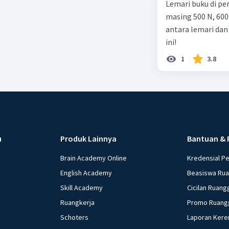
Lemari buku di pe
masing 500 N, 600
antara lemari dan
ini!
1
3.8
u
Produk Lainnya
Bantuan & 
Brain Academy Online
Kredensial P
English Academy
Beasiswa Ru
Skill Academy
Cicilan Ruang
Ruangkerja
Promo Ruang
Schoters
Laporan Kere