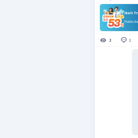
Ikuti T
Habis d
1
2