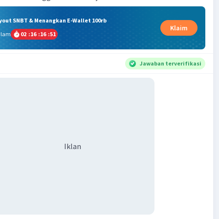
ryout SNBT & Menangkan E-Wallet 100rb
Klaim
alam
02
:
16
:
16
:
50
Jawaban terverifikasi
Iklan