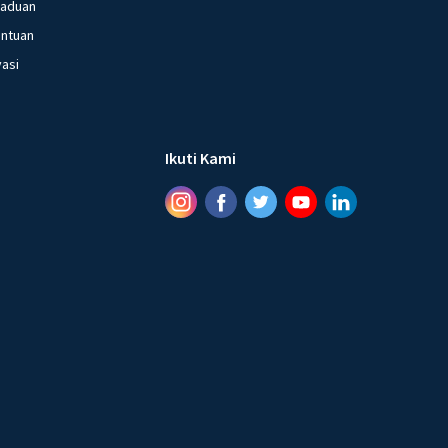
gaduan
entuan
vasi
Ikuti Kami