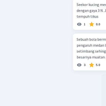
W_2Wtotal
Seekor kucing men
dengan gaya 3 N. J
Beri R
tempuh tikus
1
0.0
Sebuah bola berm
pengaruh medan li
setimbang sehing
besarnya muatan p
3
5.0