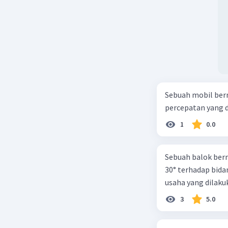
Sebuah mobil berm
percepatan yang d
1
0.0
Sebuah balok berm
30° terhadap bida
usaha yang dilakuk
3
5.0