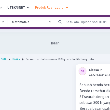
UTBK/SNBT
Produk Ruangguru
Iklan
SMA
Fisika
Sebuah benda bermassa 100 kg berada di bidang data...
Ciessa P
12 Juni 2024 13:
Sebuah benda berm
Benda tersebut d
37 searah dengan p
sebesar 300 N ya
Berapa besar usa