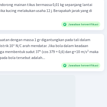
​=W1​+W2​.
dorong mainan tikus bermassa 0,01 kg sepanjang lantai
ika kucing melakukan usaha 12 j. Berapakah jarak yang di
·
0.0
(
0
)
Balas
ating
Jawaban terverifikasi
uatan dengan massa 1 gr digantungkan pada tali dalam
strik 10* N/C arah mendatar. Jika bola dalam keadaan
ga membentuk sudut 37° (cos 379 = 0,6) dan g=10 m/s² maka
Iklan
ada bola tersebut adalah....
Jawaban terverifikasi