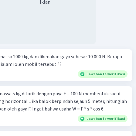
Iklan
assa 2000 kg dan dikenakan gaya sebesar 10.000 N .Berapa
ialami oleh mobil tersebut ??
Jawaban terverifikasi
assa 5 kg ditarik dengan gaya F = 100 N membentuk sudut
ng horizontal. Jika balok berpindah sejauh 5 meter, hitunglah
an oleh gaya F. Ingat bahwa usaha W = F * s * cos θ.
Jawaban terverifikasi