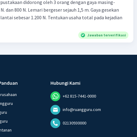
rpustakaan didorong oleh 3 orang dengan gaya masing-
 N. dan 800 N. Lemari bergeser sejauh 1,5 m. Gaya gesekan
 lantai sebesar 1.200 N. Tentukan usaha total pada kejadian
Jawaban terverifikasi
Panduan
Hubungi Kami
erusahaan
+62 815-7441-0000
angguru
info@ruangguru.com
guru
guru
02130930000
ntanan