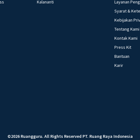
ess
Kalananti
Layanan Pen
Syarat & Ket
Kebijakan Pri
Tentang Kami
Kontak Kami
Press Kit
Bantuan
Karir
©
2026
Ruangguru
.
All Rights Reserved
PT. Ruang Raya Indonesia