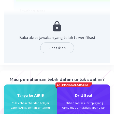
Jawaban
400 J
Pembahasan
Ep = mgh
= 2 × 10 × 20
Buka akses jawaban yang telah terverifikasi
= 400 J
Energi potensial batu tsb adalah 400 J
Lihat Iklan
·
0.0
(
0
)
Balas
Beri Rating
Sumber W
Community
Level 72
Mau pemahaman lebih dalam untuk soal ini?
23 November 2023 06:05
LATIHAN SOAL GRATIS!
Jawaban terverifikasi
Tanya ke AiRIS
Drill Soal
Jawaban yang tepat adalah 400 Joule
Iklan
Yuk, cobain chat dan belajar
Latihan soal sesuai topik yang
bareng AiRIS, teman pintarmu!
kamu mau untuk persiapan ujian
Pembahasan :