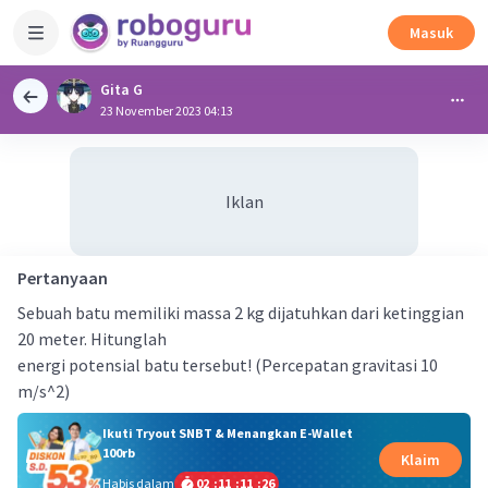
Masuk
Gita G
23 November 2023 04:13
Iklan
Pertanyaan
Sebuah batu memiliki massa 2 kg dijatuhkan dari ketinggian
20 meter. Hitunglah
energi potensial batu tersebut! (Percepatan gravitasi 10
m/s^2)
Ikuti Tryout SNBT & Menangkan E-Wallet
100rb
Klaim
Habis dalam
02
:
11
:
11
:
25