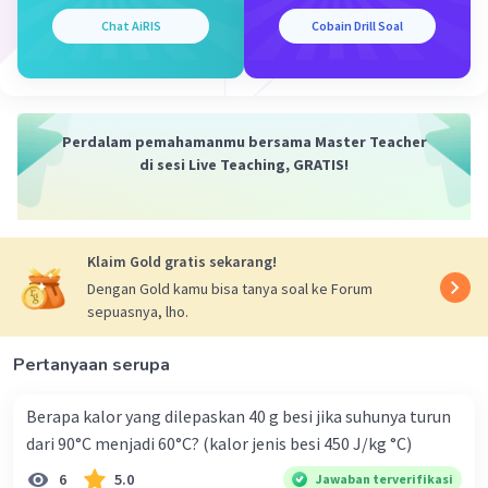
m = 2 kg
Chat AiRIS
Cobain Drill Soal
h = 20 m
2
g = 10 m/s
Ep = m x g x h
Perdalam pemahamanmu bersama Master Teacher
= 2 x 10 x 20
di sesi Live Teaching, GRATIS!
= 400 Joule
Energi potensialnya adalah 400 Joule
·
0.0
(
0
)
Balas
Beri Rating
Klaim Gold gratis sekarang!
Dengan Gold kamu bisa tanya soal ke Forum
sepuasnya, lho.
Pertanyaan serupa
Berapa kalor yang dilepaskan 40 g besi jika suhunya turun
dari 90°C menjadi 60°C? (kalor jenis besi 450 J/kg °C)
6
5.0
Jawaban terverifikasi