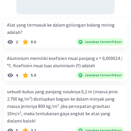
Alat yang termasuk ke dalam golongan bidang miring
adalah?
2
0.0
Jawaban terverifikasi
Aluminium memiliki koefisien muai panjang x = 0,000024 /
°C. Koefisien muai luas aluminium (Y) adalah
4
5.0
Jawaban terverifikasi
sebuah kubus yang panjang rusuknya 0,2 m (massa jenis
2.700 kg/m³) dicelupkan bagian ke dalam minyak yang
massa jenisnya 800 kg/m³. jika percepatan gravitasi
10m/s², maka tentukanan gaya angkat ke atas yang
dialami balok!
5
3.7
Jawaban terverifikasi