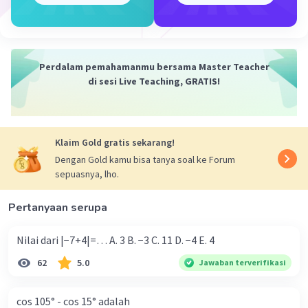
·
0.0
(
0
)
Balas
Beri Rating
Dhya A
Level 10
26 November 2023 09:44
Perdalam pemahamanmu bersama Master Teacher
di sesi Live Teaching, GRATIS!
terimakasih
·
0.0
(
0
)
Balas
Beri Rating
Iklan
Klaim Gold gratis sekarang!
Dengan Gold kamu bisa tanya soal ke Forum
sepuasnya, lho.
Pertanyaan serupa
Nilai dari |−7+4|=… A. 3 B. −3 C. 11 D. −4 E. 4
62
5.0
Jawaban terverifikasi
cos 105° - cos 15° adalah