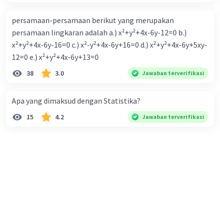
persamaan-persamaan berikut yang merupakan
persamaan lingkaran adalah a.) x²+y²+4x-6y-12=0 b.)
x²+y²+4x-6y-16=0 c.) x²-y²+4x-6y+16=0 d.) x²+y²+4x-6y+5xy-
12=0 e.) x²+y²+4x-6y+13=0
38
3.0
Jawaban terverifikasi
Apa yang dimaksud dengan Statistika?
15
4.2
Jawaban terverifikasi