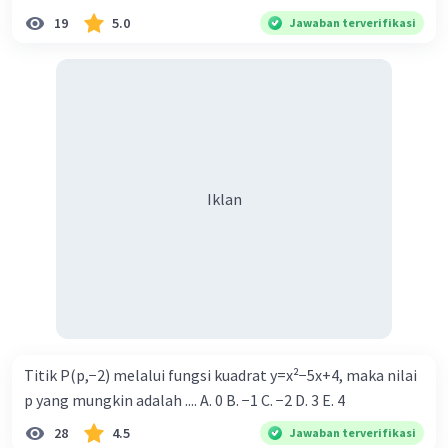
19
5.0
Jawaban terverifikasi
Iklan
Titik P(p,−2) melalui fungsi kuadrat y=x²−5x+4, maka nilai
p yang mungkin adalah .... A. 0 B. −1 C. −2 D. 3 E. 4
28
4.5
Jawaban terverifikasi