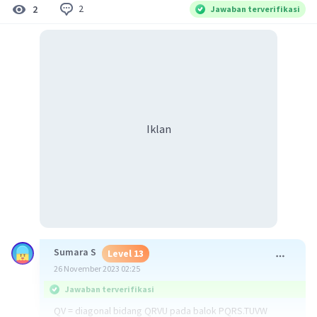
2
2
Jawaban terverifikasi
Iklan
Sumara S
Level 13
26 November 2023 02:25
Jawaban terverifikasi
QV = diagonal bidang QRVU pada balok PQRS.TUVW