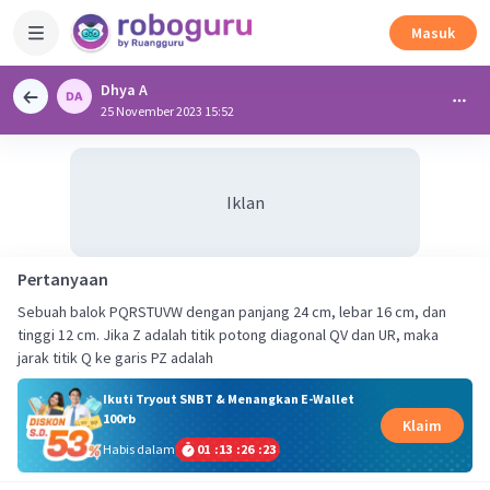
Masuk
Dhya A
25 November 2023 15:52
Iklan
Pertanyaan
Sebuah balok PQRSTUVW dengan panjang 24 cm, lebar 16 cm, dan
tinggi 12 cm. Jika Z adalah titik potong diagonal QV dan UR, maka
jarak titik Q ke garis PZ adalah
Ikuti Tryout SNBT & Menangkan E-Wallet
100rb
Klaim
Habis dalam
01
:
13
:
26
:
23