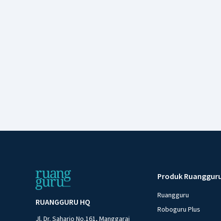
Produk Ruanggur
Ruangguru
RUANGGURU HQ
Roboguru Plus
Jl. Dr. Saharjo No.161, Manggarai