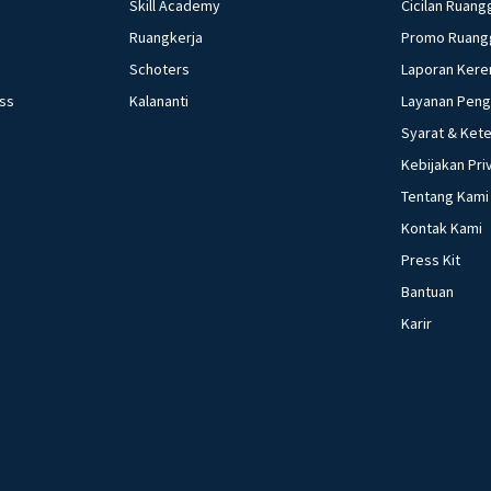
Skill Academy
Cicilan Ruang
Ruangkerja
Promo Ruang
Schoters
Laporan Kere
ess
Kalananti
Layanan Pen
Syarat & Ket
Kebijakan Pri
Tentang Kami
Kontak Kami
Press Kit
Bantuan
Karir