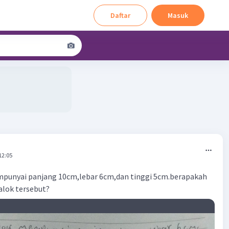
Daftar
Masuk
12:05
punyai panjang 10cm,lebar 6cm,dan tinggi 5cm.berapakah
alok tersebut?