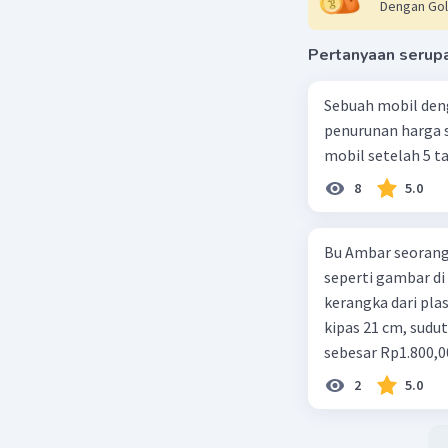
Dengan Gol
Pertanyaan serup
Sebuah mobil den
penurunan harga s
mobil setelah 5 t
8
5.0
Bu Ambar seorang 
seperti gambar di 
kerangka dari plast
kipas 21 cm, sudut
sebesar Rp1.800,0
Rp350,00/m. Kipas
2
5.0
total keuntungan 