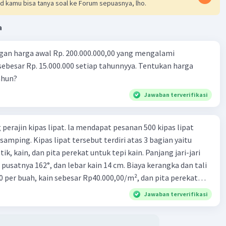
d kamu bisa tanya soal ke Forum sepuasnya, lho.
a
gan harga awal Rp. 200.000.000,00 yang mengalami
ebesar Rp. 15.000.000 setiap tahunnyya. Tentukan harga
ahun?
Jawaban terverifikasi
perajin kipas lipat. la mendapat pesanan 500 kipas lipat
samping. Kipas lipat tersebut terdiri atas 3 bagian yaitu
ik, kain, dan pita perekat untuk tepi kain. Panjang jari-jari
 pusatnya 162°, dan lebar kain 14 cm. Biaya kerangka dan tali
0 per buah, kain sebesar Rp40.000,00/m², dan pita perekat
 tersebut dijual dengan harga Rp6.500,00 per buah. Tentukan
Jawaban terverifikasi
yang diperoleh Bu Ambar.