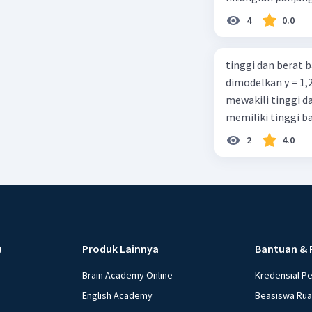
4
0.0
tinggi dan berat 
dimodelkan y = 1,
mewakili tinggi d
memiliki tinggi b
2
4.0
u
Produk Lainnya
Bantuan & 
Brain Academy Online
Kredensial P
English Academy
Beasiswa Ru