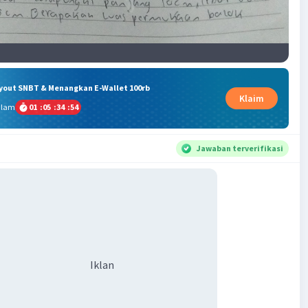
ryout SNBT & Menangkan E-Wallet 100rb
Klaim
alam
01
:
05
:
34
:
53
Jawaban terverifikasi
Iklan