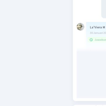
La'Viera M
30 Januari 2
Jawaban 
berdasark
berikut