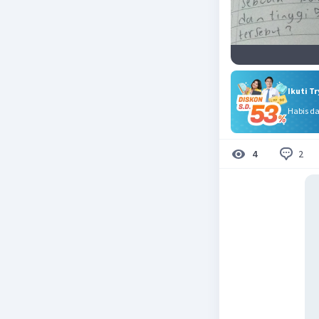
Ikuti T
Habis d
2
4