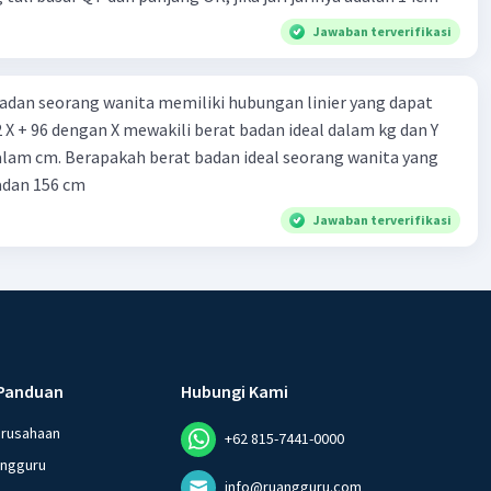
Jawaban terverifikasi
badan seorang wanita memiliki hubungan linier yang dapat
2 X + 96 dengan X mewakili berat badan ideal dalam kg dan Y
alam cm. Berapakah berat badan ideal seorang wanita yang
adan 156 cm
Jawaban terverifikasi
Panduan
Hubungi Kami
erusahaan
+62 815-7441-0000
angguru
info@ruangguru.com