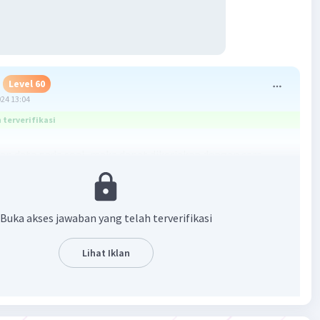
Level 60
024 13:04
terverifikasi
an data pada soal, maka dapat dikerjakan dengan cara
Buka akses jawaban yang telah terverifikasi
Lihat Iklan