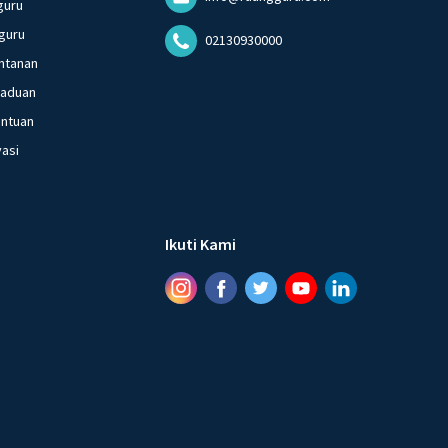
guru
guru
02130930000
ntanan
gaduan
entuan
vasi
Ikuti Kami