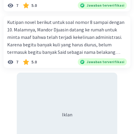
1 liter = 1000 ml
7
5.0
Jawaban terverifikasi
·
1.0
(
1
)
Balas
Beri Rating
Kutipan novel berikut untuk soal nomor 8 sampai dengan
10. Malamnya, Mandor Djuasin datang ke rumah untuk
minta maaf bahwa telah terjadi kekeliruan administrasi.
Karena begitu banyak kuli yang harus diurus, belum
termasuk begitu banyak Said sebagai nama belakang
orang Melayu. Sekaligus Mandor mengabarkan peraturan
7
5.0
Jawaban terverifikasi
Maskapai yang menyebut bahwa kuli yang tak berijazah
memang tak kan pernah naik pangkat. Ayah dengan penuh
takzim menerima penjelasan itu. Beliau bahkan
menyampaikan simpatinya akan betapa berat tugas
Mandor Djuasin mengelola ribuan kuli, dan betapa Ayah
berterima kasih kepada Mandor karena telah
mengiriminya surat yang bagus berlambang Maskapai nan
Iklan
terhormat pula, serta menandatangani sendiri surat itu,
meski surat itu salah alamat. Aku tak dapat menahan