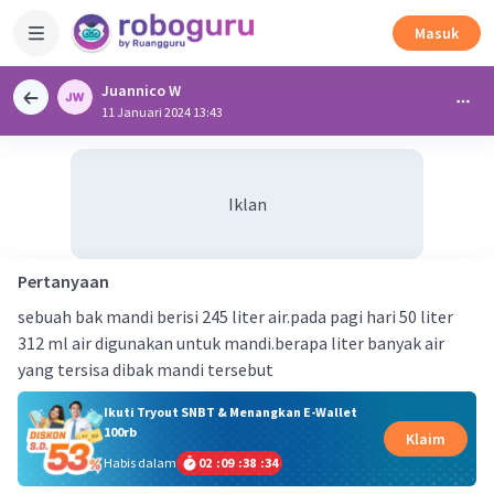
Masuk
Juannico W
11 Januari 2024 13:43
Iklan
Pertanyaan
sebuah bak mandi berisi 245 liter air.pada pagi hari 50 liter
312 ml air digunakan untuk mandi.berapa liter banyak air
yang tersisa dibak mandi tersebut
Ikuti Tryout SNBT & Menangkan E-Wallet
100rb
Klaim
Habis dalam
02
:
09
:
38
:
33