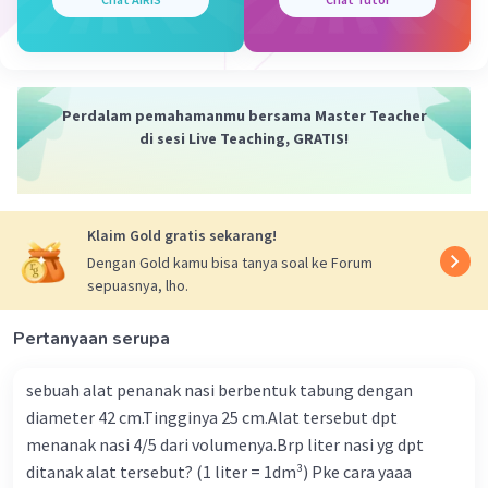
·
5.0
(
2
)
Balas
Beri Rating
Sumber W
Community
Level 72
12 Januari 2024 03:04
Perdalam pemahamanmu bersama Master Teacher
Jawaban terverifikasi
di sesi Live Teaching, GRATIS!
Jawaban yang tepat adalah 194,688 liter
Iklan
Pembahasan :
Klaim Gold gratis sekarang!
V = 245 liter
Dengan Gold kamu bisa tanya soal ke Forum
Untuk Mandi = 50 liter 312 ml
sepuasnya, lho.
= 50 liter + 0,312 liter
= 50,312 liter
Pertanyaan serupa
Sisa air = Volume - Untuk mandi
= 245 liter - 50,312 liter
sebuah alat penanak nasi berbentuk tabung dengan
= 194,688 liter
diameter 42 cm.Tingginya 25 cm.Alat tersebut dpt
menanak nasi 4/5 dari volumenya.Brp liter nasi yg dpt
Catatan :
ditanak alat tersebut? (1 liter = 1dm³) Pke cara yaaa