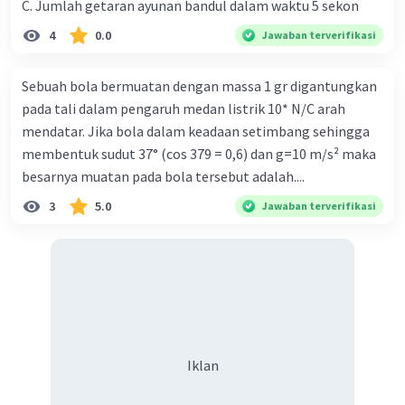
C. Jumlah getaran ayunan bandul dalam waktu 5 sekon
Vmax = kecepatan maksimum
A = amplitudo
4
0.0
Jawaban terverifikasi
A = L × sin 60°
Sebuah bola bermuatan dengan massa 1 gr digantungkan
= 1,6 × 1/2√3
pada tali dalam pengaruh medan listrik 10* N/C arah
= 4√3 / 5
mendatar. Jika bola dalam keadaan setimbang sehingga
= 1,38564065
membentuk sudut 37° (cos 379 = 0,6) dan g=10 m/s² maka
= 1,39
besarnya muatan pada bola tersebut adalah....
3
5.0
Jawaban terverifikasi
Vmax = (1,39) × (2 × 3,14 × 0,4)
= 3,49168 m/s
·
0.0
(
0
)
Balas
Beri Rating
Iklan