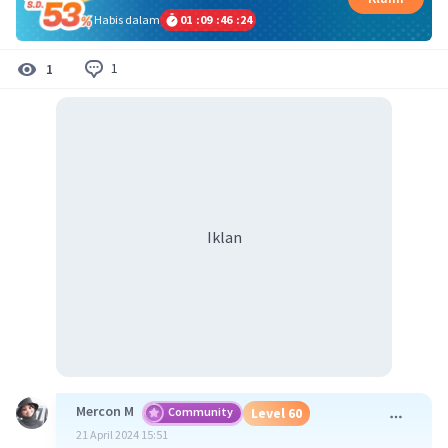
Habis dalam
01
:
09
:
46
:
24
1
1
Iklan
Mercon M
Community
Level 60
21 April 2024 15:51