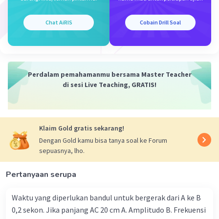
g = 10
Chat AiRIS
Cobain Drill Soal
T = 2𝞹 × √1,6/10
T = 2 × 3,14 × 0,4
T = 2,512 sekol
Perdalam pemahamanmu bersama Master Teacher
di sesi Live Teaching, GRATIS!
Frekuensi ayunan
F = 1/T
F = 1/2,512
Klaim Gold gratis sekarang!
F = 0,398089172
Dengan Gold kamu bisa tanya soal ke Forum
F = 0,40 Hz
sepuasnya, lho.
Pertanyaan serupa
Kecepatan gerak bandul maksimum
Waktu yang diperlukan bandul untuk bergerak dari A ke B
Vmax = A × 2𝞹f
0,2 sekon. Jika panjang AC 20 cm A. Amplitudo B. Frekuensi