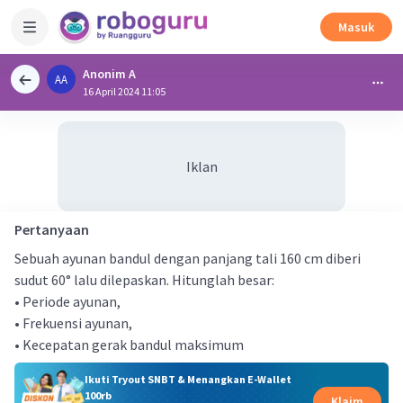
Masuk
Anonim A
AA
16 April 2024 11:05
Iklan
Pertanyaan
Sebuah ayunan bandul dengan panjang tali 160 cm diberi
sudut 60° lalu dilepaskan. Hitunglah besar:
• Periode ayunan,
• Frekuensi ayunan,
• Kecepatan gerak bandul maksimum
Ikuti Tryout SNBT & Menangkan E-Wallet
100rb
Klaim