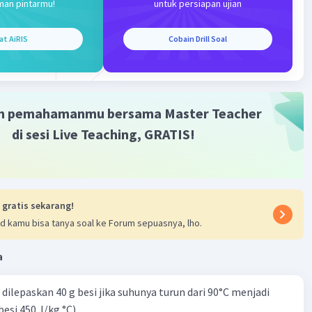
man pintarmu!
untuk persiapan ujian
aya listrik (P)
at AiRIS
Cobain Drill Soal
5
watt
nergi listrik
m pemahamanmu bersama Master Teacher
 t
di sesi Live Teaching, GRATIS!
 x 50
 joule
 gratis sekarang!
d kamu bisa tanya soal ke Forum sepuasnya, lho.
·
5.0
(
1
)
Balas
ating
a
dilepaskan 40 g besi jika suhunya turun dari 90°C menjadi
besi 450 J/kg °C)