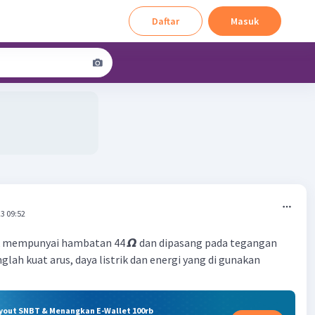
Daftar
Masuk
3 09:52
rik mempunyai hambatan 44 𝞨 dan dipasang pada tegangan
unglah kuat arus, daya listrik dan energi yang di gunakan
ryout SNBT & Menangkan E-Wallet 100rb