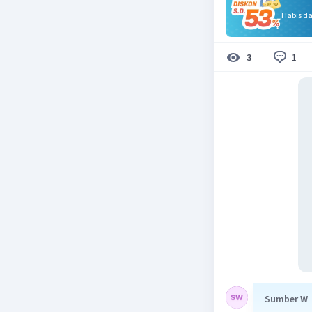
Habis d
1
3
Sumber W