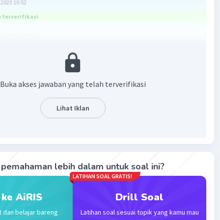
2023 10:52
terverifikasi
ang benar :
Ampere
00 watt
Buka akses jawaban yang telah terverifikasi
000 Joule atau 66 kJ
Lihat Iklan
an :
lt
t = 60 detik
pemahaman lebih dalam untuk soal ini?
LATIHAN SOAL GRATIS!
uat arus (I)
 ke AiRIS
Drill Soal
t dan belajar bareng
Latihan soal sesuai topik yang kamu mau
ere