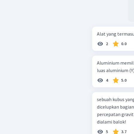
Alat yang termas
2
0.0
Aluminium memilik
luas aluminium (Y
4
5.0
sebuah kubus yang
dicelupkan bagian
percepatan gravit
dialami balok!
5
3.7