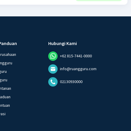
Panduan
Hubungi Kami
erusahaan
+62 815-7441-0000
angguru
info@ruangguru.com
guru
guru
02130930000
ntanan
gaduan
entuan
vasi