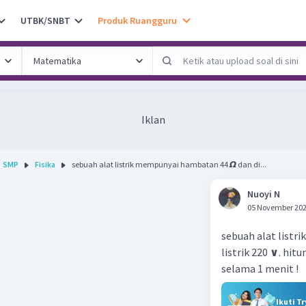
UTBK/SNBT
Produk Ruangguru
Iklan
SMP
Fisika
sebuah alat listrik mempunyai hambatan 44 𝞨 dan di...
Nuoyi N
05 November 202
sebuah alat list
listrik 220 ∨. hit
selama 1 menit !
Ikuti T