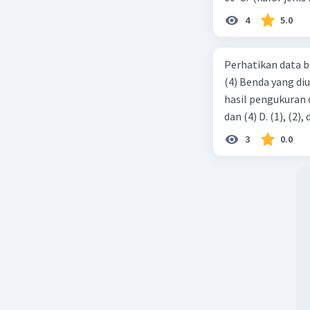
4
5.0
Perhatikan data b
(4) Benda yang di
hasil pengukuran ditunjukkan ol
3
0.0