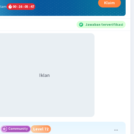
Klaim
alam
00
:
16
:
05
:
47
Jawaban terverifikasi
Iklan
Community
Level 72