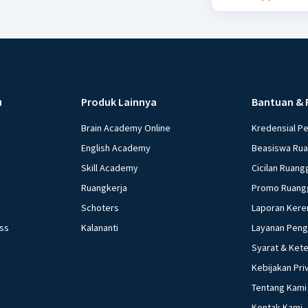
u
Produk Lainnya
Bantuan & 
Brain Academy Online
Kredensial P
English Academy
Beasiswa Ru
Skill Academy
Cicilan Ruang
Ruangkerja
Promo Ruang
Schoters
Laporan Kere
ess
Kalananti
Layanan Pen
Syarat & Ket
Kebijakan Pri
Tentang Kami
Kontak Kami