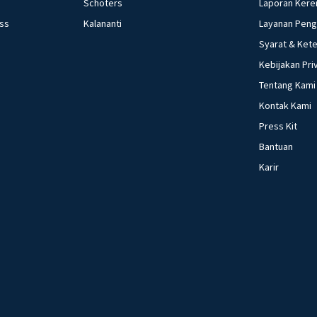
Membatasi impor ked
Schoters
Laporan Kere
pasar terbuka da
ess
Kalananti
Layanan Pen
dilakukan dengan 
Syarat & Ket
surat-surat berha
Kebijakan Pri
pada bank umum d
Tentang Kami
tingkat bunga Ba
Kontak Kami
pemerintah d. Me
Membeli surat be
Press Kit
pada bank umum d
Bantuan
umum Perhatikan pernyataan berikut. 1). Politik diskonto 2). Menaikkan pajak
Karir
3). Politik pasar 
Meningkatkan pinj
merupakan kebijakan 
dan 5) d. 3), 4), dan 5) e. 4), 5), dan 6)
memberlakukan keb
Ekonomi mengalam
potensialnya c. T
target tingkat pe