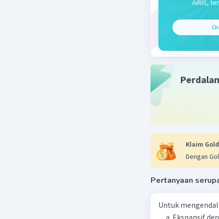
AiRIS, te
Ch
Perdala
Klaim Gold
Dengan Gol
Pertanyaan serup
Untuk mengendali
.... a. Ekspansif 