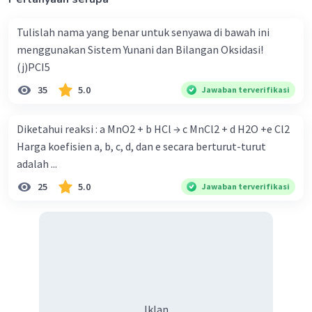
Tulislah nama yang benar untuk senyawa di bawah ini
menggunakan Sistem Yunani dan Bilangan Oksidasi!
(j)PCI5
35
5.0
Jawaban terverifikasi
Iklan
Diketahui reaksi : a MnO2 + b HCl → c MnCl2 + d H2O +e Cl2
Harga koefisien a, b, c, d, dan e secara berturut-turut
adalah ...
25
5.0
Jawaban terverifikasi
Iklan