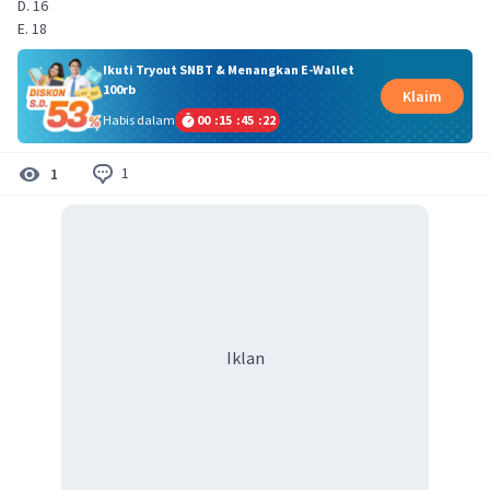
D. 16
E. 18
Ikuti Tryout SNBT & Menangkan E-Wallet
100rb
Klaim
Habis dalam
00
:
15
:
45
:
22
1
1
Iklan