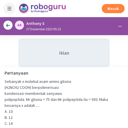
Masuk
Anthony S
27 Desember 2023 05:15
Iklan
Pertanyaan
Sebanyak x molekul asam amino glisina
(H2NCH2 COOH) berpolimerisasi
kondensasi membentuk senyawa
polipeptida. Mr glisina = 75 dan Mr polipeptida itu = 930. Maka
besarnya x adalah ....
A. 10
B. 12
C. 14